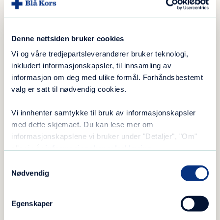
Motivasjon/målsetting; skape en slitesterk
beslutning
Styrke innsikt og troen på seg selv
Denne nettsiden bruker cookies
Kartlegge risikosituasjoner og drøfte tiltak
Vi og våre tredjepartsleverandører bruker teknologi,
for å begrense spill
inkludert informasjonskapsler, til innsamling av
Analysere spillsituasjoner for bedre
informasjon om deg med ulike formål. Forhåndsbestemt
forståelse av egen spilling
valg er satt til nødvendig cookies.
Drøfte sosiale og økonomiske konsekvenser,
hvilke løsninger som finnes
Vi innhenter samtykke til bruk av informasjonskapsler
med dette skjemaet. Du kan lese mer om
Finne noe annet meningsfullt å bruke tiden
informasjonskapslene vi bruker under "Detaljer", "Om"
på
eller i vår
informasjonskapselerklæring
.
Behandlingsperioden varer i ca. 12 uker.
Samtykkevalg
Nødvendig
Etter fullført oppfølging
Egenskaper