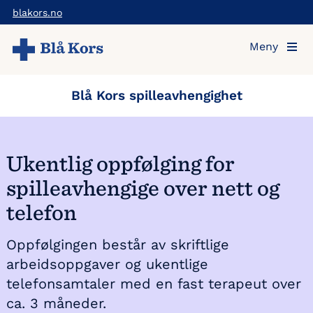
Hopp
blakors.no
til
Meny
hovedinnholdet
Blå Kors spilleavhengighet
Ukentlig oppfølging for
spilleavhengige over nett og
telefon
Oppfølgingen består av skriftlige
arbeidsoppgaver og ukentlige
telefonsamtaler med en fast terapeut over
ca. 3 måneder.