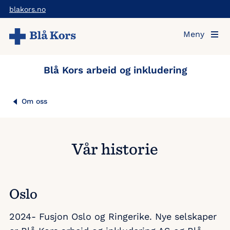
Hopp
blakors.no
til
Meny
hovedinnholdet
Blå Kors arbeid og inkludering
Om oss
Vår historie
Oslo
2024- Fusjon Oslo og Ringerike. Nye selskaper