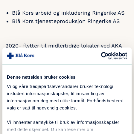
Blå Kors arbeid og inkludering Ringerike AS
Blå Kors tjenesteproduksjon Ringerike AS
2020- flytter til midlertidige lokaler ved AKA
Arena
2020- salg av Stjernegruppen Bosenter.
Denne nettsiden bruker cookies
2017- Det inngås intensjonsavtale/kjøpsopsjon
Vi og våre tredjepartsleverandører bruker teknologi,
med Lafton Eiendom. Sundgata 10 A selges i
inkludert informasjonskapsler, til innsamling av
bytte mot fremtidige tidsriktige lokaler i ny
informasjon om deg med ulike formål. Forhåndsbestemt
eiendom
valg er satt til nødvendig cookies.
2017- Godkjent tiltaksarrangør AFT
Vi innhenter samtykke til bruk av informasjonskapsler
(arbeidsforberedende trening)
med dette skjemaet. Du kan lese mer om