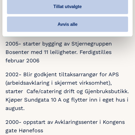
2006- Det inngås partnerskapsavtale med
Tillat utvalgte
Ringerike. Blå Kors deles inn i regioner og ny
eierstruktur etableres. 90 % Blå Kors Norge og
Avvis alle
10 % Ringerike Blå Kors forening
2005- starter bygging av Stjernegruppen
Bosenter med 11 leiligheter. Ferdigstilles
februar 2006
2002- Blir godkjent tiltaksarrangør for APS
(arbeidsavklaring i skjermet virksomhet),
starter Cafe/catering drift og Gjenbruksbutikk.
Kjøper Sundgata 10 A og flytter inn i eget hus i
august.
2000- oppstart av Avklaringssenter i Kongens
gate Hønefoss