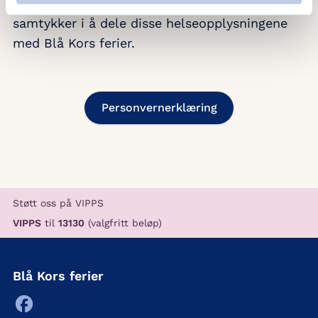
trygge og helsebringende måltider. Og jeg
samtykker i å dele disse helseopplysningene
med Blå Kors ferier.
Personvernerklæring
Støtt oss på VIPPS
VIPPS
til
13130
(valgfritt beløp)
Blå Kors ferier