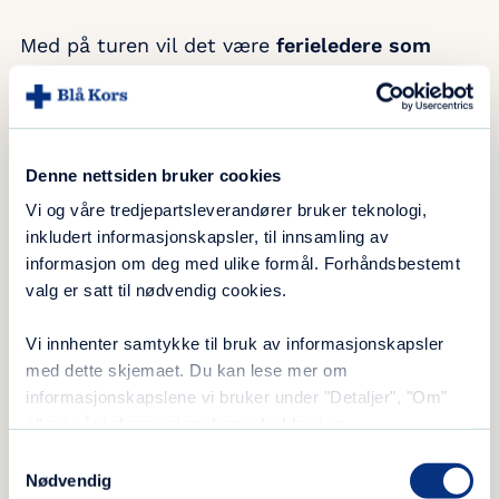
Med på turen vil det være
ferieledere som
ordner praktiske gjøremål
, og som er
tilgjengelige for gjestene våre.
Alle foreldre har ansvar for sine barn. Ved ulike
vannaktiviteter, må det være foreldre tilstedet
Denne nettsiden bruker cookies
når barna bader.
Vi og våre tredjepartsleverandører bruker teknologi,
inkludert informasjonskapsler, til innsamling av
Ellers koser vi oss på Hovden med alt som
informasjon om deg med ulike formål. Forhåndsbestemt
finnes der.
Ferien gir mulighet for avslapping
valg er satt til nødvendig cookies.
og gøyale aktiviteter på dagtid, og hyggelig
Vi innhenter samtykke til bruk av informasjonskapsler
sosialt samvær med spilling og lek på
med dette skjemaet. Du kan lese mer om
kveldstid.
Vi legger til rette for at barn og
informasjonskapslene vi bruker under "Detaljer", "Om"
unge skal få opplevelser sammen med sine
eller i vår
informasjonskapselerklæring
.
foresatte, og på den måten skape gode minner
Samtykkevalg
sammen.
Nødvendig