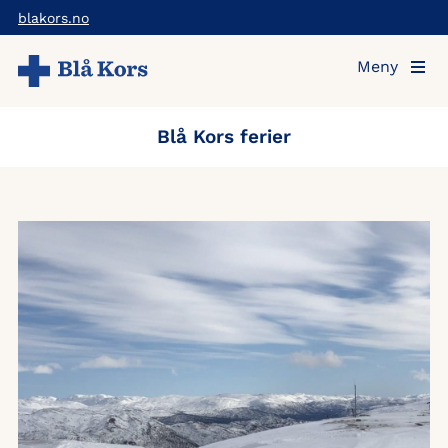
Hopp
blakors.no
til
Meny
hovedinnholdet
Blå Kors ferier