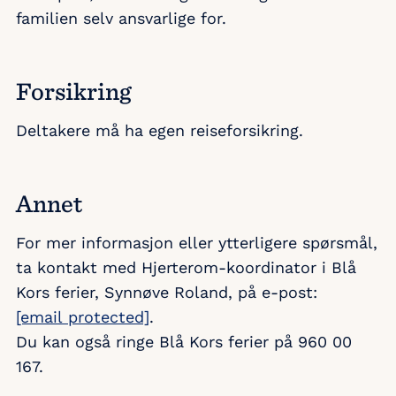
ferietilbud til alle som søker. Vi venter
familien selv ansvarlige for.
til etter søknadsfrist med å tildele
feriene og ønsker at de som ikke
tidligere har fått et tilbud, enten med
Forsikring
oss, eller andre aktører skal få en
Deltakere må ha egen reiseforsikring.
mulighet først. Derfor spør vi alltid om
familien har vært med på en annen
ferie, før vi gir mulighet til å være med
Annet
på ferie med Blå Kors ferier.
For mer informasjon eller ytterligere spørsmål,
Det er mange som opplever å få
ta kontakt med Hjerterom-koordinator i Blå
gjentatte avslag på søknadene sine.
Kors ferier, Synnøve Roland, på e-post:
Dette er dessverre helt normalt, og
[email protected]
.
betyr ikke at søknaden ikke er godkjent.
Du kan også ringe Blå Kors ferier på 960 00
Det betyr kun at det ikke var plass til
167.
din familien på denne ferien, og vi kan
ikke annet enn beklage. Vi anbefaler å