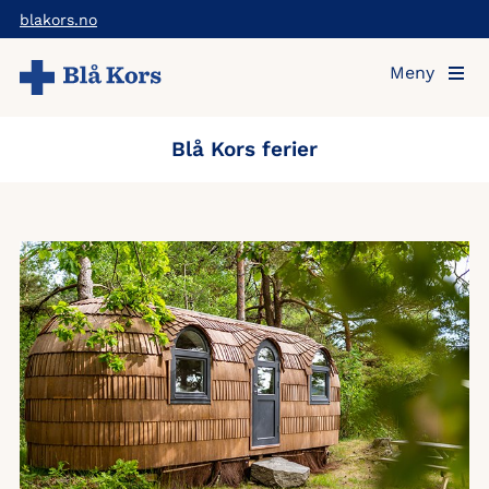
Hopp
blakors.no
til
Meny
hovedinnholdet
Blå Kors ferier