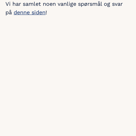
Vi har samlet noen vanlige spørsmål og svar
fortsette med å søke, så vil det
på
denne siden
!
forhåpentligvis bli deres tur også til
slutt.
I henhold til Personvernregelverket
oppbevarer vi ikke opplysninger om
søkere lenger enn nødvendig.