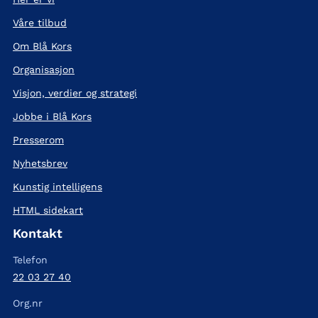
Våre tilbud
Om Blå Kors
Organisasjon
Visjon, verdier og strategi
Jobbe i Blå Kors
Presserom
Nyhetsbrev
Kunstig intelligens
HTML sidekart
Kontakt
Telefon
22 03 27 40
Org.nr