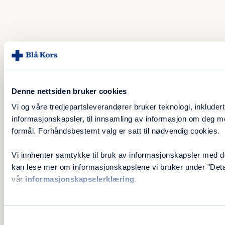
Personvern
Denne nettsiden bruker cookies
Vi og våre tredjepartsleverandører bruker teknologi, inkludert
Ved å sende inn en søknad til Blå Kors ferier,
informasjonskapsler, til innsamling av informasjon om deg m
samtykker jeg i at Blå Kors ferier behandler
formål. Forhåndsbestemt valg er satt til nødvendig cookies.
mine opplysninger i tråd med det som står i
Vi innhenter samtykke til bruk av informasjonskapsler med d
personvernerklæringen og gjeldende regelverk.
kan lese mer om informasjonskapslene vi bruker under "Detalj
vår
informasjonskapselerklæring
.
Personvernerklæring
Samtykkevalg