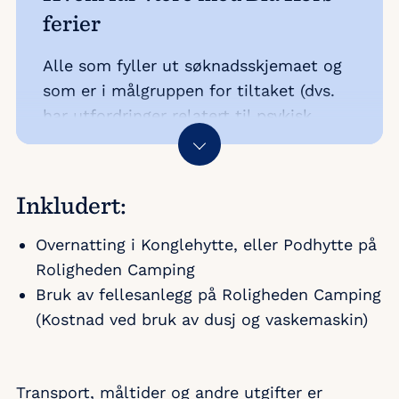
ferier
Alle som fyller ut søknadsskjemaet og
som er i målgruppen for tiltaket (dvs.
har utfordringer relatert til psykisk
helse, rus eller økonomi) er kvalifiserte
til å være med på ferie med Blå Kors
ferier. Det er ikke behov for anbefaling
Inkludert:
fra Nav, barnevernstjeneste, eller
lignende. Det er heller ikke krav til at
Overnatting i Konglehytte, eller Podhytte på
barna må være i barneskolealder. Det er
Roligheden Camping
ikke tillatt å ha med kjæledyr på
Bruk av fellesanlegg på Roligheden Camping
organiserte ferier med Blå Kors ferier.
(Kostnad ved bruk av dusj og vaskemaskin)
Blå Kors ferier opplever enorm pågang
og har ikke mulighet til å gi et
Transport, måltider og andre utgifter er