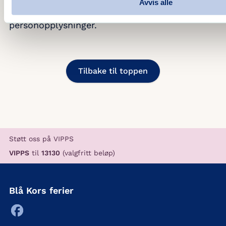
Avvis alle
når du trekker ditt samtykke for behandling av
personopplysninger.
Tilbake til toppen
Støtt oss på VIPPS
VIPPS
til
13130
(valgfritt beløp)
Blå Kors ferier