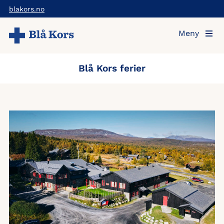
Hopp
blakors.no
til
Meny
hovedinnholdet
Blå Kors ferier