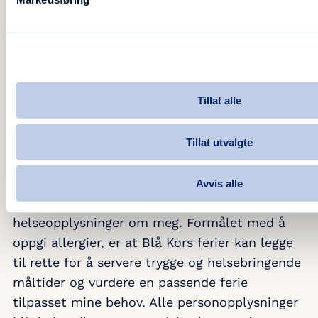
Personvernerklæring
Tillat alle
Ved å krysse av på hvilken målgruppe jeg
definerer meg og min familie, så samtykker jeg
Tillat utvalgte
i å dele disse opplysningene med Blå Kors
ferier. Ved å oppgi mine allergier, samtykker
Avvis alle
jeg til at Blå Kors ferier behandler
helseopplysninger om meg. Formålet med å
oppgi allergier, er at Blå Kors ferier kan legge
til rette for å servere trygge og helsebringende
måltider og vurdere en passende ferie
tilpasset mine behov. Alle personopplysninger