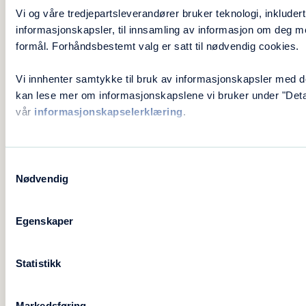
Vi og våre tredjepartsleverandører bruker teknologi, inkludert
informasjonskapsler, til innsamling av informasjon om deg m
formål. Forhåndsbestemt valg er satt til nødvendig cookies.
Vi innhenter samtykke til bruk av informasjonskapsler med d
kan lese mer om informasjonskapslene vi bruker under "Detalj
vår
informasjonskapselerklæring
.
Samtykkevalg
Nødvendig
Personvern
Egenskaper
Ved å sende inn en søknad til Blå Kors ferier,
samtykker jeg i at Blå Kors ferier behandler
Statistikk
mine opplysninger i tråd med det som står i
personvernerklæringen og gjeldende regelverk.
Markedsføring