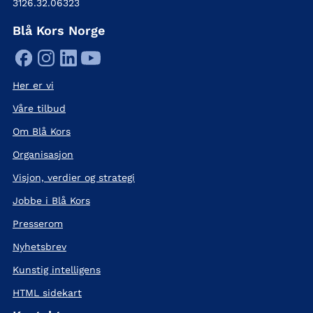
3126.32.06323
Blå Kors Norge
Her er vi
Våre tilbud
Om Blå Kors
Organisasjon
Visjon, verdier og strategi
Jobbe i Blå Kors
Presserom
Nyhetsbrev
Kunstig intelligens
HTML sidekart