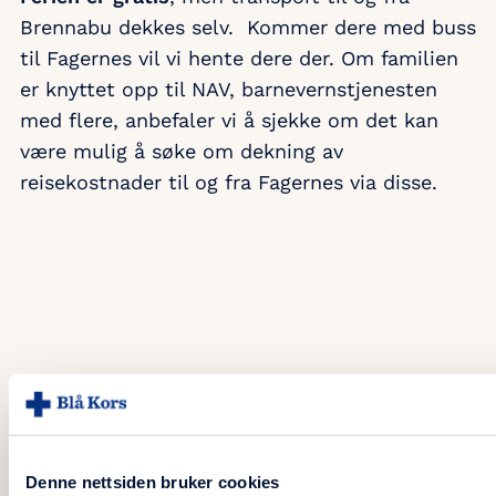
ferie, før vi gir mulighet til å være med
Brennabu dekkes selv. Kommer dere med buss
på ferie med Blå Kors ferier.
til Fagernes vil vi hente dere der. Om familien
er knyttet opp til NAV, barnevernstjenesten
Det er mange som opplever å få
med flere, anbefaler vi å sjekke om det kan
gjentatte avslag på søknadene sine.
være mulig å søke om dekning av
Dette er dessverre helt normalt, og
reisekostnader til og fra Fagernes via disse.
betyr ikke at søknaden ikke er godkjent.
Det betyr kun at det ikke var plass til
din familien på denne ferien, og vi kan
ikke annet enn beklage. Vi anbefaler å
fortsette med å søke, så vil det
forhåpentligvis bli deres tur også til
slutt.
I henhold til Personvernregelverket
oppbevarer vi ikke opplysninger om
søkere lenger enn nødvendig.
Denne nettsiden bruker cookies