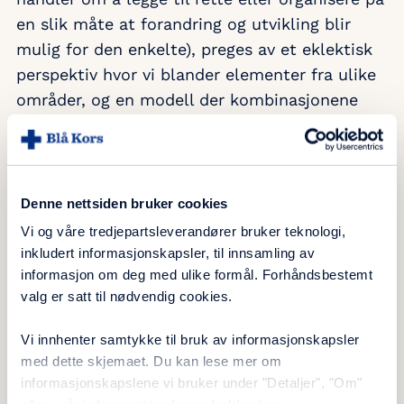
en slik måte at forandring og utvikling blir
mulig for den enkelte), preges av et eklektisk
perspektiv hvor vi blander elementer fra ulike
områder, og en modell der kombinasjonene
mellom teoriene og metodene er
bestemmende for praksisen. Arbeidet tilpasses
familiens og den enkeltes individuelle behov.
Denne nettsiden bruker cookies
Formålet er å kartlegge familiens ressurser og
Vi og våre tredjepartsleverandører bruker teknologi,
eventuelle risikofaktorer. Hjelpetiltak kan
inkludert informasjonskapsler, til innsamling av
iverksettes for å sikre barnets utvikling.
informasjon om deg med ulike formål. Forhåndsbestemt
Foreldrenes utbytte av dette gir informasjon
valg er satt til nødvendig cookies.
om deres endringspotensiale.
Vi innhenter samtykke til bruk av informasjonskapsler
med dette skjemaet. Du kan lese mer om
informasjonskapslene vi bruker under "Detaljer", "Om"
Dette gjøres gjennom: