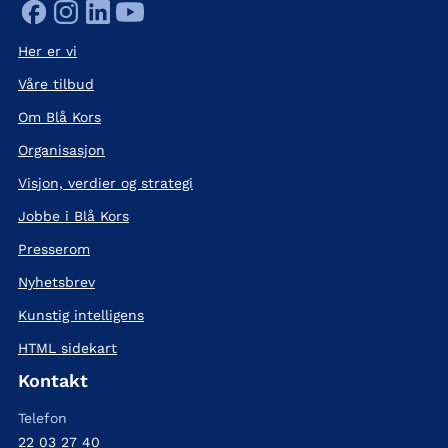
Her er vi
Våre tilbud
Om Blå Kors
Organisasjon
Visjon, verdier og strategi
Jobbe i Blå Kors
Presserom
Nyhetsbrev
Kunstig intelligens
HTML sidekart
Kontakt
Telefon
22 03 27 40