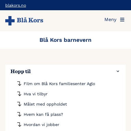
Hopp
blakors.no
til
Meny
hovedinnholdet
Blå Kors barnevern
Hopp til
Film om Blå Kors familiesenter Aglo
Hva vi tilbyr
Målet med oppholdet
Hvem kan få plass?
Hvordan vi jobber