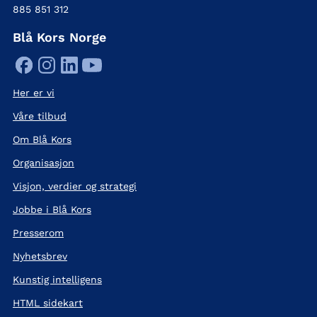
885 851 312
Blå Kors Norge
Her er vi
Våre tilbud
Om Blå Kors
Organisasjon
Visjon, verdier og strategi
Jobbe i Blå Kors
Presserom
Nyhetsbrev
Kunstig intelligens
HTML sidekart