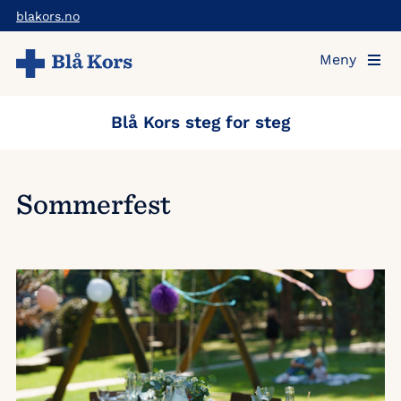
Hopp
blakors.no
til
Meny
hovedinnholdet
Blå Kors steg for steg
Sommerfest