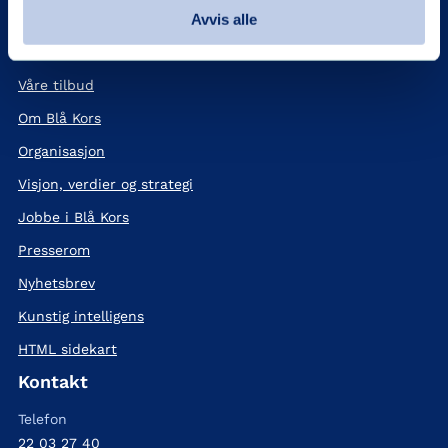
Avvis alle
Her er vi
Våre tilbud
Om Blå Kors
Organisasjon
Visjon, verdier og strategi
Jobbe i Blå Kors
Presserom
Nyhetsbrev
Kunstig intelligens
HTML sidekart
Kontakt
Telefon
22 03 27 40