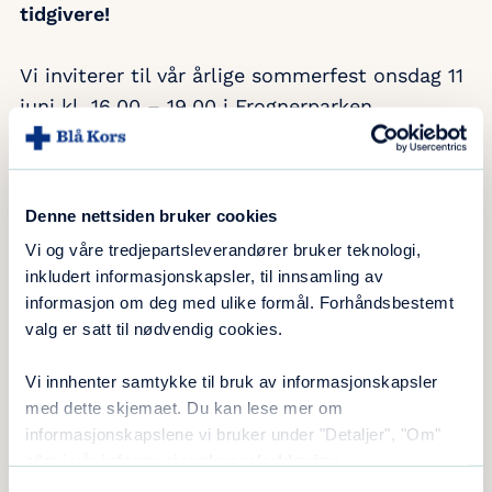
tidgivere!
Vi inviterer til vår årlige sommerfest onsdag 11
juni kl. 16.00 – 19.00 i Frognerparken.
Vi byr på sommermat, mineralvann og
underholdning, og håper vi får godværet med
oss.
Denne nettsiden bruker cookies
Oppmøte kl. 16.00 ved hovedinngangen til
Vi og våre tredjepartsleverandører bruker teknologi,
Frognerparken.
inkludert informasjonskapsler, til innsamling av
informasjon om deg med ulike formål. Forhåndsbestemt
Arrangementet er gratis og rusfritt.
valg er satt til nødvendig cookies.
Påmelding til Ida på sms 477 89 122 innen
Vi innhenter samtykke til bruk av informasjonskapsler
med dette skjemaet. Du kan lese mer om
onsdag 4 juni. Gi også beskjed om eventuelle
informasjonskapslene vi bruker under "Detaljer", "Om"
allergier.
eller i vår
informasjonskapselerklæring
.
Nb: hvis dårlig vær, blir vi innendørs i våre