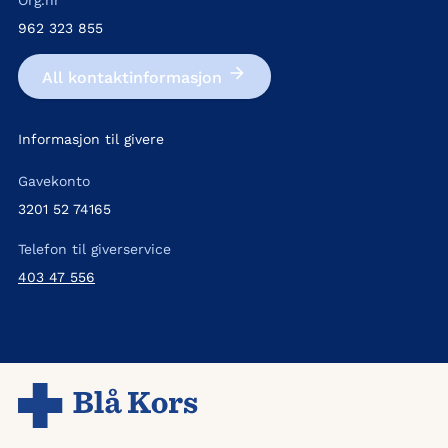
Org.nr
962 323 855
All kontakt­informasjon
Informasjon til givere
Gavekonto
3201 52 74165
Telefon til giverservice
403 47 556