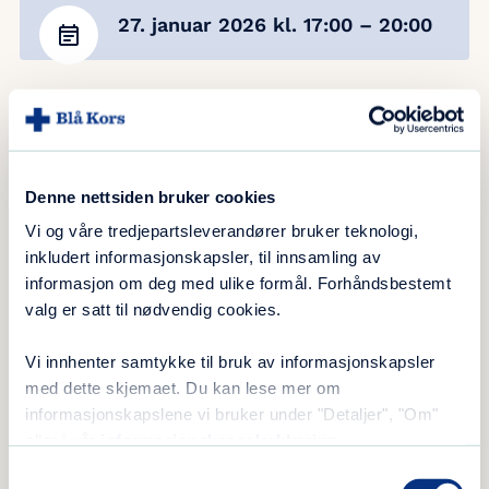
27. januar 2026
kl. 17:00
– 20:00
Dette er et kurs som vil gi deg grunnleggende
forståelse av​:
Denne nettsiden bruker cookies
– Budsjettering​
Vi og våre tredjepartsleverandører bruker teknologi,
– Hvordan gjeld vokser​
inkludert informasjonskapsler, til innsamling av
informasjon om deg med ulike formål. Forhåndsbestemt
​Vi legger vekt på praktiske eksempler og
valg er satt til nødvendig cookies.
oppgaver. ​
Vi innhenter samtykke til bruk av informasjonskapsler
Ingen forhåndskunnskaper er nødvendig. ​
med dette skjemaet. Du kan lese mer om
informasjonskapslene vi bruker under "Detaljer", "Om"
Kurset varer i ca 3 timer, inkl pause.​
eller i vår
informasjonskapselerklæring
.
Samtykkevalg
Påmelding til Sandra på sms
457 33 552
innen