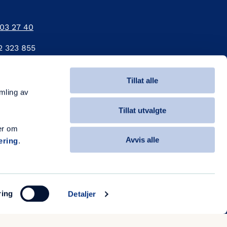
 03 27 40
2 323 855
Tillat alle
amling av
Tillat utvalgte
1 52 74165
er om
Avvis alle
æring
.
3 47 556
ring
Detaljer