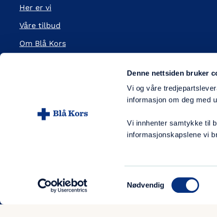
Her er vi
Våre tilbud
Om Blå Kors
Organisasjon
Denne nettsiden bruker c
Visjon, verdier og strategi
Vi og våre tredjepartslever
Jobbe i Blå Kors
informasjon om deg med ul
Presserom
Vi innhenter samtykke til
Nyhetsbrev
informasjonskapslene vi br
Kunstig intelligens
HTML sidekart
Samtykkevalg
Nødvendig