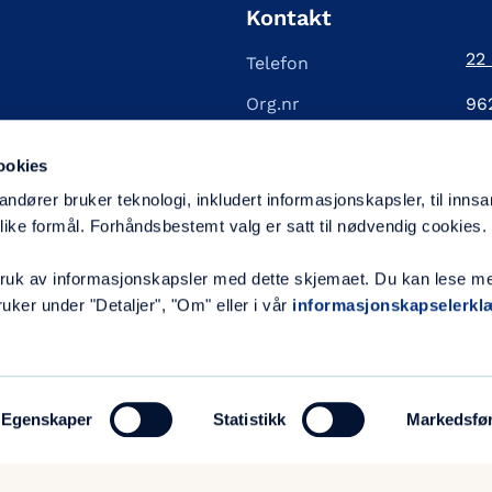
Kontakt
22
Telefon
Org.nr
96
All kontakt­informasjon
ookies
andører bruker teknologi, inkludert informasjonskapsler, til inns
Informasjon til givere
ike formål. Forhåndsbestemt valg er satt til nødvendig cookies.
Gavekonto
320
 bruk av informasjonskapsler med dette skjemaet. Du kan lese m
uker under "Detaljer", "Om" eller i vår
informasjonskapselerkl
Telefon til giverservice
40
Egenskaper
Statistikk
Markedsfø