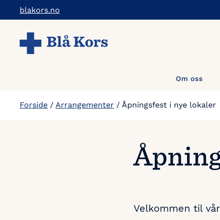
Hopp
blakors.no
til
hovedinnholdet
Om oss
Forside
/
Arrangementer
/
Åpningsfest i nye lokaler
Åpnings
Velkommen til våre