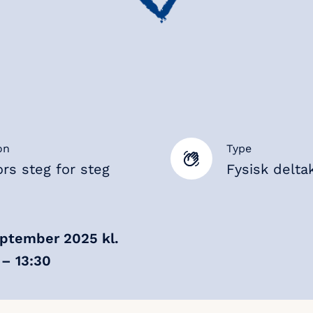
on
Type
ors steg for steg
Fysisk delta
eptember 2025
kl.
– 13:30