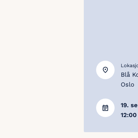
Lokasj
Blå K
Oslo
19. s
12:00