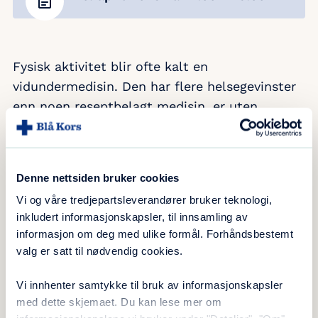
Fysisk aktivitet blir ofte kalt en
vidundermedisin. Den har flere helsegevinster
enn noen reseptbelagt medisin, er uten
bivirkninger, og alltid tilgjengelig. Og den
funker veldig godt som forebyggende medisin.
Likevel har kanskje de fleste av oss kjent på at
Denne nettsiden bruker cookies
det kan være en høy terskel for å trene eller
Vi og våre tredjepartsleverandører bruker teknologi,
bli mer fysisk aktive. Vi ønsker å invitere til
inkludert informasjonskapsler, til innsamling av
temakveld for å sette fokus på fysisk aktivitet,
informasjon om deg med ulike formål. Forhåndsbestemt
hva det gjør med kropp og hode, hvordan vi
valg er satt til nødvendig cookies.
lettere kan komme i gang med trening, nå et
treningsmål, eller sørge for at vi får nok fysisk
Vi innhenter samtykke til bruk av informasjonskapsler
med dette skjemaet. Du kan lese mer om
aktivitet i hverdagen. Vi har for tiden inne to