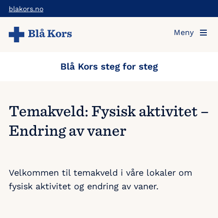
Hopp
blakors.no
til
Meny
hovedinnholdet
Blå Kors steg for steg
Temakveld: Fysisk aktivitet –
Endring av vaner
Velkommen til temakveld i våre lokaler om
fysisk aktivitet og endring av vaner.