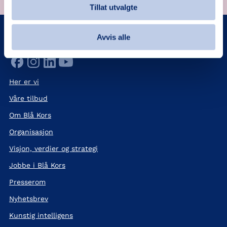
VIPPS
til
13130
(valgfritt beløp)
Tillat utvalgte
Avvis alle
Blå Kors Norge
Her er vi
Våre tilbud
Om Blå Kors
Organisasjon
Visjon, verdier og strategi
Jobbe i Blå Kors
Presserom
Nyhetsbrev
Kunstig intelligens