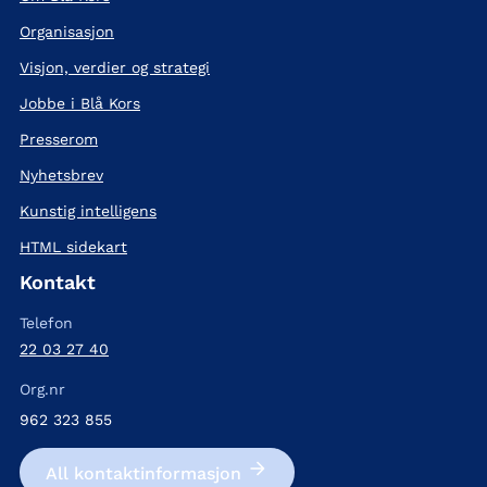
Organisasjon
Visjon, verdier og strategi
Jobbe i Blå Kors
Presserom
Nyhetsbrev
Kunstig intelligens
HTML sidekart
Kontakt
Telefon
22 03 27 40
Org.nr
962 323 855
All kontakt­informasjon