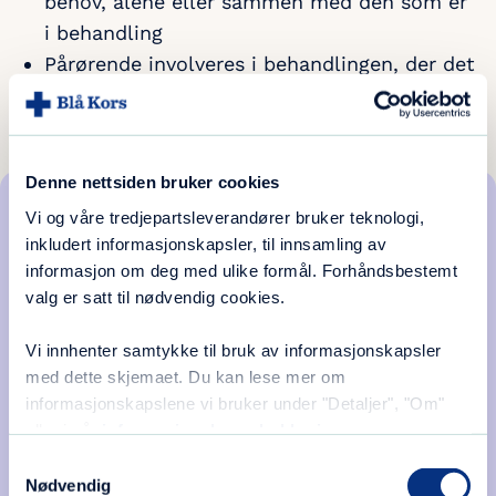
behov, alene eller sammen med den som er
i behandling
Pårørende involveres i behandlingen, der det
er ønskelig for alle parter
Denne nettsiden bruker cookies
Vi og våre tredjepartsleverandører bruker teknologi,
inkludert informasjonskapsler, til innsamling av
informasjon om deg med ulike formål. Forhåndsbestemt
valg er satt til nødvendig cookies.
Vi innhenter samtykke til bruk av informasjonskapsler
Vi anbefaler også Blå Kors kompasset som tilbyr
gratis terapi for alle mellom 13 og 35 år, som har
med dette skjemaet. Du kan lese mer om
eller vokser opp i et hjem med alkohol- eller
informasjonskapslene vi bruker under "Detaljer", "Om"
andre rusproblemer.
eller i vår
informasjonskapselerklæring
.
Samtykkevalg
Nødvendig