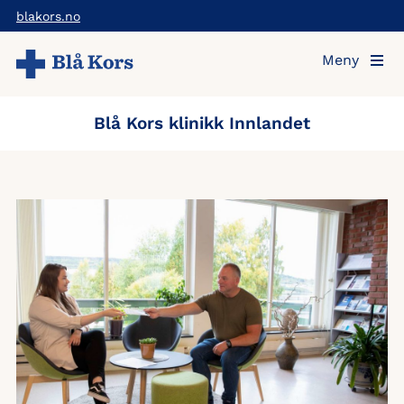
Hopp
blakors.no
til
Meny
hovedinnholdet
Blå Kors klinikk Innlandet