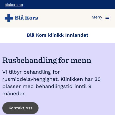
Hopp
blakors.no
til
Meny
hovedinnholdet
Blå Kors klinikk Innlandet
Rusbehandling for menn
Vi tilbyr behandling for
rusmiddelavhengighet. Klinikken har 30
plasser med behandlingstid inntil 9
måneder.
Kontakt oss