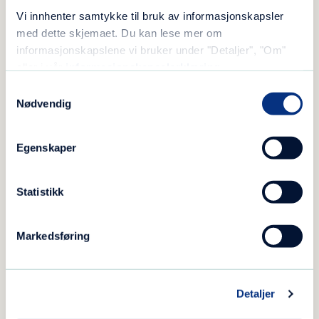
Vi innhenter samtykke til bruk av informasjonskapsler
med dette skjemaet. Du kan lese mer om
informasjonskapslene vi bruker under "Detaljer", "Om"
eller i vår
informasjonskapselerklæring
.
Fortnite-Emils dataspilling
Samtykkevalg
Nødvendig
skapte trøbbel i familien
Egenskaper
Statistikk
Innsikt
Markedsføring
Detaljer