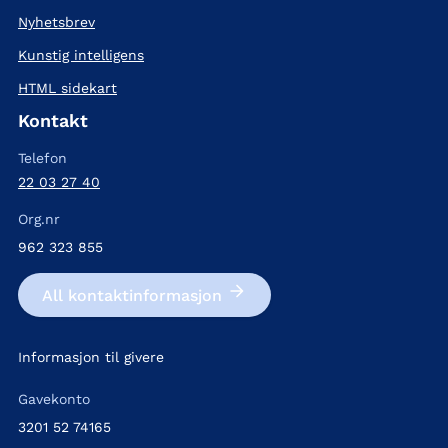
Nyhetsbrev
Kunstig intelligens
HTML sidekart
Kontakt
Telefon
22 03 27 40
Org.nr
962 323 855
All kontakt­informasjon
Informasjon til givere
Gavekonto
3201 52 74165