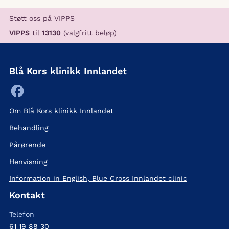
Støtt oss på VIPPS
VIPPS
til
13130
(valgfritt beløp)
Blå Kors klinikk Innlandet
Om Blå Kors klinikk Innlandet
Behandling
Pårørende
Henvisning
Information in English, Blue Cross Innlandet clinic
Kontakt
Telefon
61 19 88 30