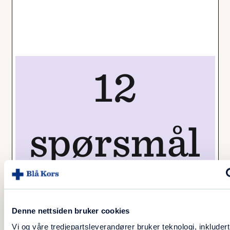
bruke
påstands
12
kortene
spørsmål
lengre
ned på
om kjøp
siden
Denne nettsiden bruker cookies
Vi og våre tredjepartsleverandører bruker teknologi, inkludert