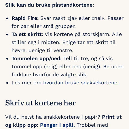
Slik kan du bruke påstandkortene:
Rapid Fire:
Svar raskt «ja» eller «nei». Passer
for par eller små grupper.
Ta ett skritt:
Vis kortene på storskjerm. Alle
stiller seg i midten. Enige tar ett skritt til
høyre, uenige til venstre.
Tommelen opp/ned:
Tell til tre, og så vis
tommel opp (enig) eller ned (uenig). Be noen
forklare hvorfor de valgte slik.
Les mer om
hvordan bruke snakkekortene
.
Skriv ut kortene her
Vil du helst ha snakkekortene i papir?
Print ut
og klipp opp:
Penger i spill
.
Trøbbel med