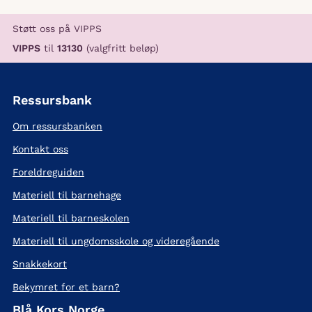
Støtt oss på VIPPS
VIPPS
til
13130
(valgfritt beløp)
Ressursbank
Om ressursbanken
Kontakt oss
Foreldreguiden
Materiell til barnehage
Materiell til barneskolen
Materiell til ungdomsskole og videregående
Snakkekort
Bekymret for et barn?
Blå Kors Norge