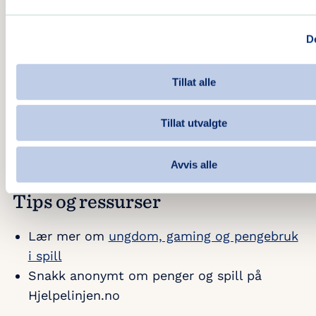
Start en samtale
Kom i gang
De
Se tips og ressurser
Tillat alle
Tillat utvalgte
Snakkekort hjelper deg å få engasjerende og ærlige
Avvis alle
samtaler om viktige tema.
Tips og ressurser
Lær mer om
ungdom, gaming og pengebruk
i spill
Snakk anonymt om penger og spill på
Hjelpelinjen.no