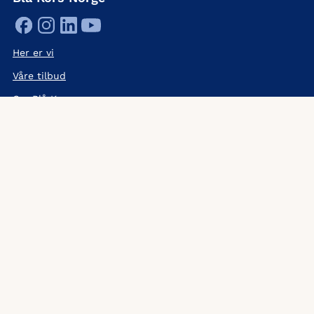
Her er vi
Våre tilbud
Om Blå Kors
Organisasjon
Visjon, verdier og strategi
Jobbe i Blå Kors
Presserom
Nyhetsbrev
Kunstig intelligens
HTML sidekart
Kontakt
Telefon