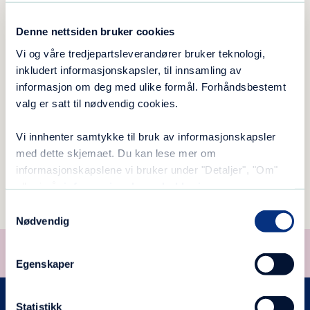
dialog med henviser og aktuelle
samarbeidspartnere rundt pasienten under
Denne nettsiden bruker cookies
innleggelse, og særlig i avslutningsfasen for å
Vi og våre tredjepartsleverandører bruker teknologi,
sikre gode overganger og ettervern. Etter
inkludert informasjonskapsler, til innsamling av
fullført behandlingsopphold kan pasienter få
informasjon om deg med ulike formål. Forhåndsbestemt
valg er satt til nødvendig cookies.
tilbud om brukerstyrt plass ved klinikken.
Dessverre er det ikke mulighet for å ha med
Vi innhenter samtykke til bruk av informasjonskapsler
med dette skjemaet. Du kan lese mer om
seg dyr til klinikken.
informasjonskapslene vi bruker under "Detaljer", "Om"
eller i vår
informasjonskapselerklæring
.
Samtykkevalg
Nødvendig
Støtt oss på VIPPS
VIPPS
til
13130
(valgfritt beløp)
Egenskaper
Statistikk