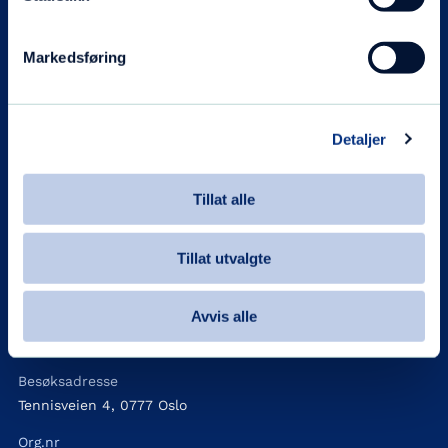
Blå Kors klinikk Oslo vest
Markedsføring
Våre verdier
Behandlingstilbudet
Detaljer
Pårørende
Henvisning
Tillat alle
Søk behandling
Information in English, Blue Cross Oslo West clinic
Tillat utvalgte
Kontakt
Avvis alle
Telefon
940 15 245
Besøksadresse
Tennisveien 4, 0777 Oslo
Org.nr