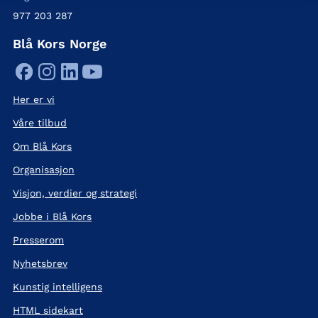
977 203 287
Blå Kors Norge
Her er vi
Våre tilbud
Om Blå Kors
Organisasjon
Visjon, verdier og strategi
Jobbe i Blå Kors
Presserom
Nyhetsbrev
Kunstig intelligens
HTML sidekart