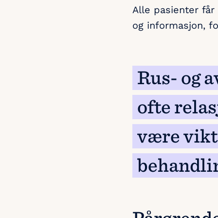
Alle pasienter får
og informasjon, f
Rus- og 
ofte rela
være vikt
behandli
Pårørend