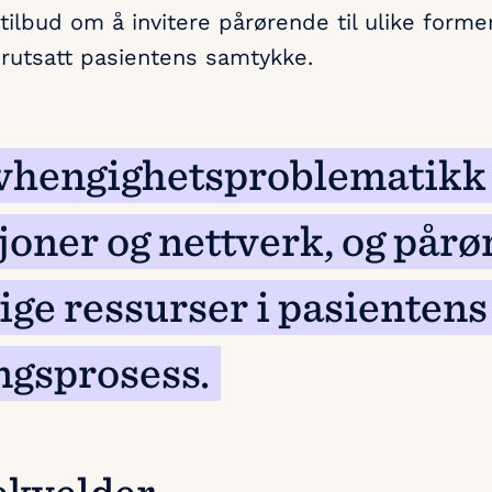
 tilbud om å invitere pårørende til ulike form
orutsatt pasientens samtykke.
avhengighetsproblematikk
sjoner og nettverk, og pår
ige ressurser i pasientens
ngsprosess.
ekvelder