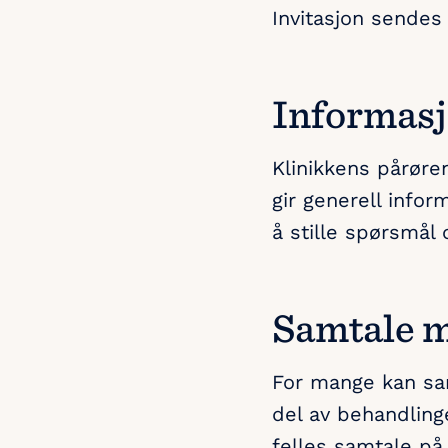
Invitasjon sendes 
Informasj
Klinikkens pårøre
gir generell infor
å stille spørsmål
Samtale m
For mange kan sa
del av behandling
felles samtale på