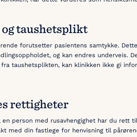
og taushetsplikt
årørende forutsetter pasientens samtykke. Dett
ndlingsoppholdet, og kan endres underveis. 
ak fra taushetsplikten, kan klinikken ikke gi in
s rettigheter
 en person med rusavhengighet har du rett til
akt med din fastlege for henvisning til pårøre