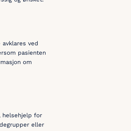
e avklares ved
Dersom pasienten
formasjon om
 helsehjelp for
ndegrupper eller