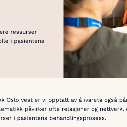
ære ressurser
olle i pasientens
kk Oslo vest er vi opptatt av å ivareta også p
ematikk påvirker ofte relasjoner og nettverk,
urser i pasientens behandlingsprosess.