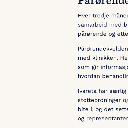
Hver tredje måned 
samarbeid med b
pårørende og etter
Pårørendekveldene
med klinikken. He
som gir informasj
hvordan behandlin
Ivareta har særli
støtteordninger o
bite i, og det se
og representanter 