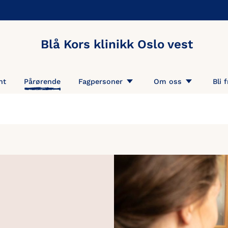
Blå Kors klinikk Oslo vest
nt
Pårørende
Fagpersoner
Om oss
Bli f