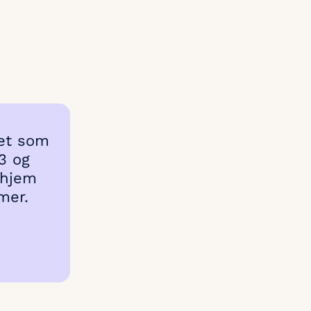
set som
13 og
 hjem
mer.