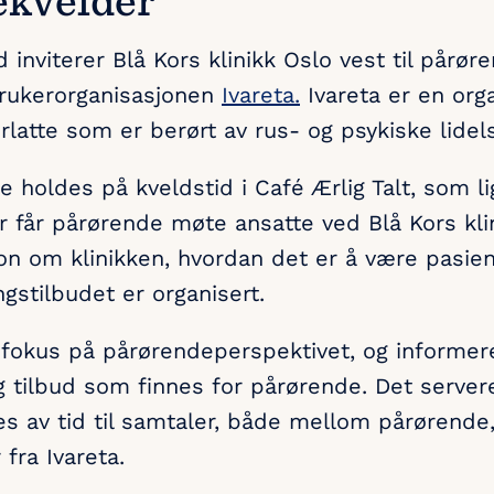
inviterer Blå Kors klinikk Oslo vest til pårøre
rukerorganisasjonen
Ivareta.
Ivareta er en orga
latte som er berørt av rus- og psykiske lidels
 holdes på kveldstid i Café Ærlig Talt, som li
r får pårørende møte ansatte ved Blå Kors klin
on om klinikken, hvordan det er å være pasie
gstilbudet er organisert.
g fokus på pårørendeperspektivet, og informere
g tilbud som finnes for pårørende. Det server
ttes av tid til samtaler, både mellom pårørend
fra Ivareta.