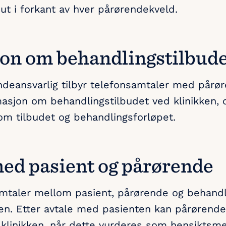
ut i forkant av hver pårørendekveld.
on om behandlingstilbud
ndeansvarlig tilbyr telefonsamtaler med pårø
masjon om behandlingstilbudet ved klinikken, o
 om tilbudet og behandlingsforløpet.
ed pasient og pårørende
mtaler mellom pasient, pårørende og behandle
en. Etter avtale med pasienten kan pårørende i
 klinikken, når dette vurderes som hensiktsme