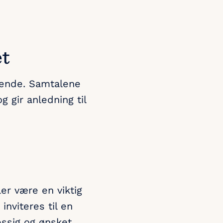
et
rende. Samtalene
g gir anledning til
r være en viktig
nviteres til en
ssig og ønsket.