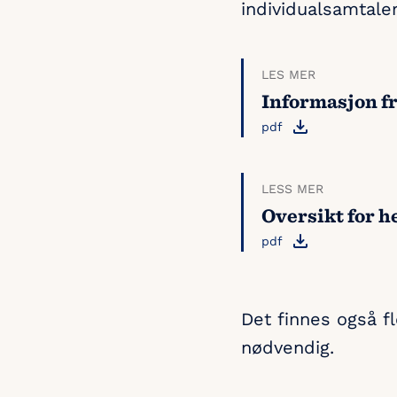
individualsamtale
LES MER
Informasjon fr
pdf
LESS MER
Oversikt for h
pdf
Det finnes også f
nødvendig.