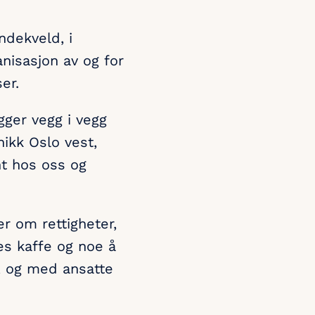
ndekveld, i
nisasjon av og for
er.
gger vegg i vegg
ikk Oslo vest,
nt hos oss og
r om rettigheter,
es kaffe og noe å
e, og med ansatte