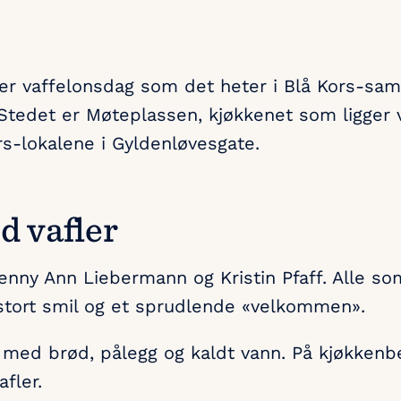
ler vaffelonsdag som det heter i Blå Kors-s
 Stedet er Møteplassen, kjøkkenet som ligger
rs-lokalene i Gyldenløvesgate.
d vafler
enny Ann Liebermann og Kristin Pfaff. Alle so
stort smil og et sprudlende «velkommen».
 med brød, pålegg og kaldt vann. På kjøkkenb
fler.