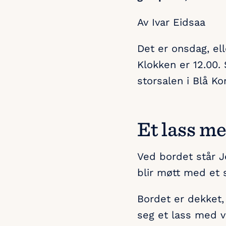
Av Ivar Eidsaa
Det er onsdag, el
Klokken er 12.00.
storsalen i Blå Ko
Et lass me
Ved bordet står J
blir møtt med et 
Bordet er dekket,
seg et lass med va