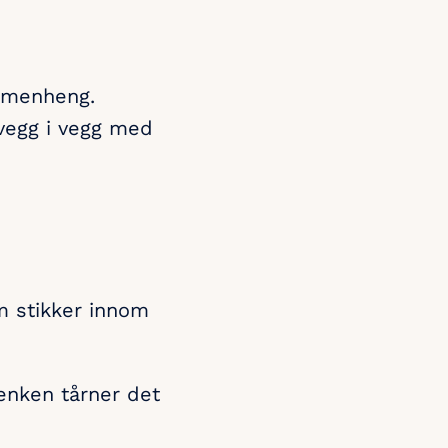
ammenheng.
 vegg i vegg med
m stikker innom
enken tårner det