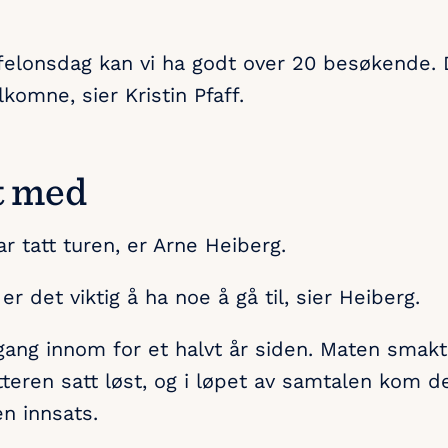
ffelonsdag kan vi ha godt over 20 besøkende. D
elkomne, sier Kristin Pfaff.
t med
 tatt turen, er Arne Heiberg.
r det viktig å ha noe å gå til, sier Heiberg.
gang innom for et halvt år siden. Maten smakte
tteren satt løst, og i løpet av samtalen kom d
en innsats.