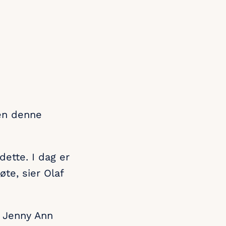
sen denne
ette. I dag er
øte, sier Olaf
r Jenny Ann