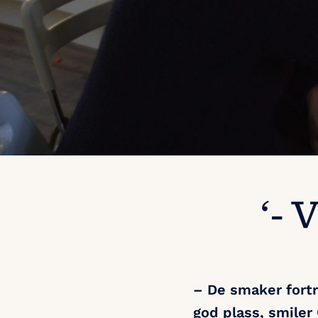
‘- 
– De smaker fortr
god plass, smiler