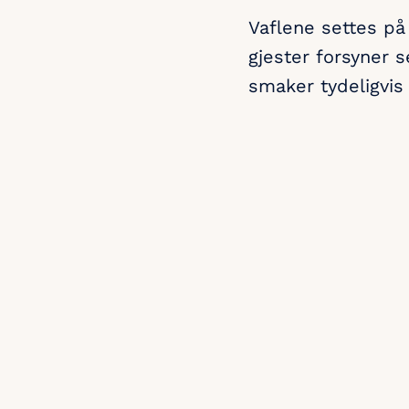
Vaflene settes p
gjester forsyner s
smaker tydeligvis