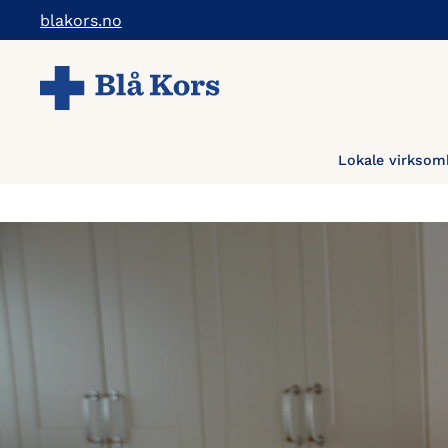
Hopp
blakors.no
til
hovedinnholdet
Lokale virksom