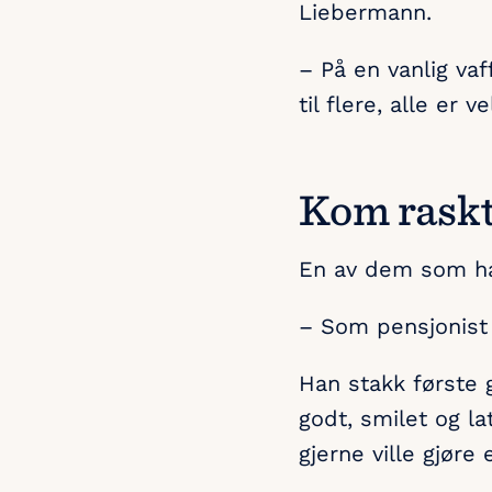
Liebermann.
– På en vanlig va
til flere, alle er v
Kom rask
En av dem som har
– Som pensjonist e
Han stakk første 
godt, smilet og la
gjerne ville gjøre 