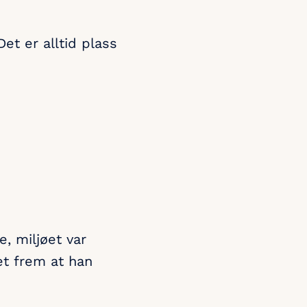
et er alltid plass
, miljøet var
et frem at han