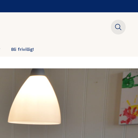
?
Bli frivillig!