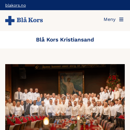
Hopp
blakors.no
til
Meny
hovedinnholdet
Blå Kors Kristiansand