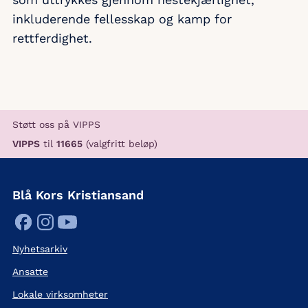
inkluderende fellesskap og kamp for
rettferdighet.
Støtt oss på VIPPS
VIPPS
til
11665
(valgfritt beløp)
Blå Kors Kristiansand
Nyhetsarkiv
Ansatte
Lokale virksomheter