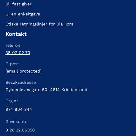
Bli fast giver
Gi en enkeltgave
Etiske retningslinjer for Blå Kors
Kontakt
Telefon
38 02 02 73
E-post
[email protected]
Besøksadresse
Gyldenløves gate 60, 4614 Kristiansand
Org.nr
974 804 344
Gavekonto
3126.32.06358