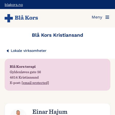
Hopp
blakors.no
til
Meny
hovedinnholdet
Blå Kors Kristiansand
Lokale virksomheter
Blå Kors terapi
Gyldenløves gate 56
4614 Kristiansand
E-post:
[email protected]
Einar Hajum