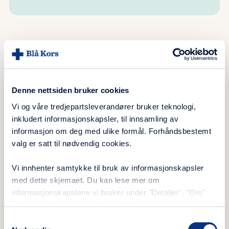
Tilbudet
Uønskede konsekvenser av rusbruk
Denne nettsiden bruker cookies
Pårørende
Vi og våre tredjepartsleverandører bruker teknologi,
Rådgivning
inkludert informasjonskapsler, til innsamling av
informasjon om deg med ulike formål. Forhåndsbestemt
valg er satt til nødvendig cookies.
Vi tilbyr samtaler i diskré omgivelser med
Vi innhenter samtykke til bruk av informasjonskapsler
terapeuter med lang erfaring innen
med dette skjemaet. Du kan lese mer om
rusbehandling, psykisk helse og familieterapi.
informasjonskapslene vi bruker under "Detaljer", "Om"
eller i vår
informasjonskapselerklæring
.
Det er ingen begrensning på lengden av
Samtykkevalg
forløpet, det er den aktuelle situasjonen som