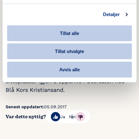
Populære Jørn Hoel
Detaljer
– Vi avslutter høstens Blå Torsdag-konserter
den 16. november med Jørn Hoel, sier Ronnie
Tillat alle
Jacobsen.
Tillat utvalgte
Jørn Hoel har gjestet Blå Torsdag tidligere, en
konsert som svært mange hadde sett frem til.
Avvis alle
Da han entret scenen, var det få, om noen
sitteplasser igjen å oppdrive i Storsalen hos
Blå Kors Kristiansand.
Senest oppdatert:
05.09.2017
Var dette nyttig?
Ja
Nei