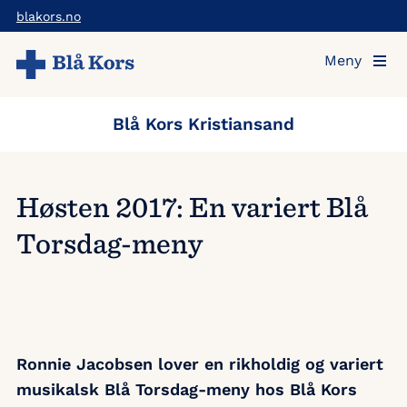
Hopp
blakors.no
til
Meny
hovedinnholdet
Blå Kors Kristiansand
Høsten 2017: En variert Blå
Torsdag-meny
Ronnie Jacobsen lover en rikholdig og variert
musikalsk Blå Torsdag-meny hos Blå Kors