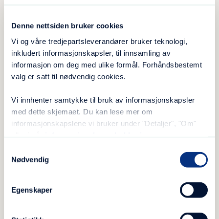
– Vi ser hvor mye det betyr, og beboerne ser
Denne nettsiden bruker cookies
frem til besøket sier Trine Buvik Føysaa og Elin
Vi og våre tredjepartsleverandører bruker teknologi,
Aarnes, to av helsefagarbeiderne som arbeider
inkludert informasjonskapsler, til innsamling av
ved Stener Heyerdahl.
informasjon om deg med ulike formål. Forhåndsbestemt
valg er satt til nødvendig cookies.
– Det er et flott tilbud som BlåKafé nå har
drevet en stund. Det er med på å gi innhold i
Vi innhenter samtykke til bruk av informasjonskapsler
hverdagen, hvor beboerne kan få en hyggelig
med dette skjemaet. Du kan lese mer om
samling, sier Frøysaa.
informasjonskapslene vi bruker under "Detaljer", "Om"
eller i vår
informasjonskapselerklæring
.
– Det er fint også for miljøet som helhet. I en
Samtykkevalg
travel hverdag er det godt å vite at det skjer
Nødvendig
noe som kan bidra sosialt på en god måte, sier
Frøysaa og Aarnes.
Egenskaper