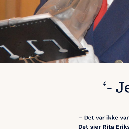
‘- J
– Det var ikke van
Det sier Rita Eri