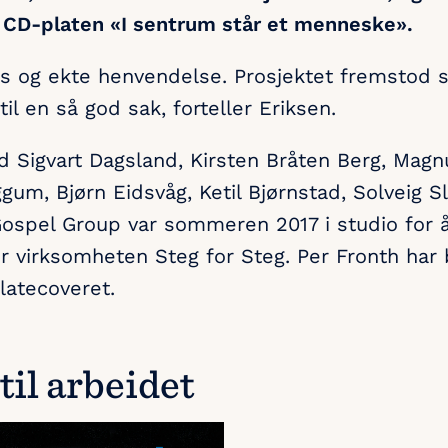
 CD-platen «I sentrum står et menneske».
øs og ekte henvendelse. Prosjektet fremstod
il en så god sak, forteller Eriksen.
Sigvart Dagsland, Kirsten Bråten Berg, Magn
um, Bjørn Eidsvåg, Ketil Bjørnstad, Solveig Sle
ospel Group var sommeren 2017 i studio for å 
 for virksomheten Steg for Steg. Per Fronth ha
platecoveret.
til arbeidet