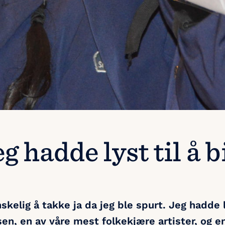
eg hadde lyst til å 
skelig å takke ja da jeg ble spurt. Jeg hadde ly
ksen, en av våre mest folkekjære artister, og