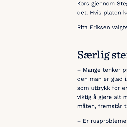
Kors gjennom Steg
det. Hvis platen ka
Rita Eriksen valgt
Særlig st
– Mange tenker på
den man er glad i.
som uttrykk for 
viktig å gjøre al
måten, fremstår t
– Er rusproblemet