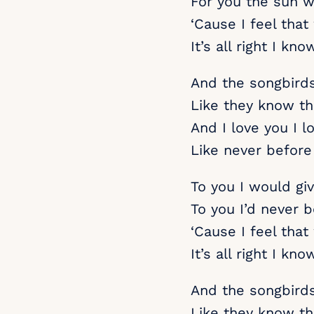
For you the sun wi
‘Cause I feel tha
It’s all right I know
And the songbirds
Like they know th
And I love you I l
Like never before
To you I would gi
To you I’d never 
‘Cause I feel tha
It’s all right I know
And the songbirds
Like they know th