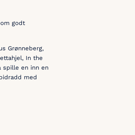
 som godt
us Grønneberg,
ttahjel, In the
spille en inn en
r bidradd med