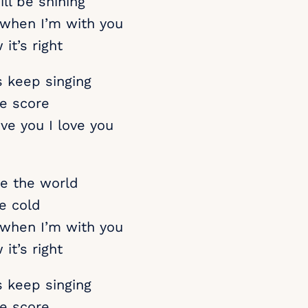
ll be shining
t when I’m with you
 it’s right
 keep singing
e score
ove you I love you
ve the world
be cold
t when I’m with you
 it’s right
 keep singing
e score