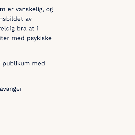
m er vanskelig, og
nsbildet av
eldig bra at i
liter med psykiske
rer publikum med
tavanger