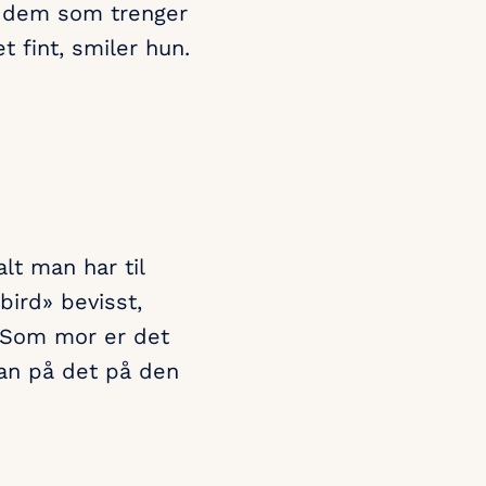
e dem som trenger
et fint, smiler hun.
lt man har til
bird» bevisst,
 Som mor er det
man på det på den