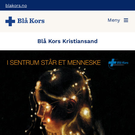
Hopp
blakors.no
til
Meny
hovedinnholdet
Blå Kors Kristiansand