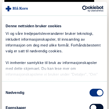
Denne nettsiden bruker cookies
Vi og våre tredjepartsleverandører bruker teknologi,
inkludert informasjonskapsler, til innsamling av
informasjon om deg med ulike formål. Forhåndsbestemt
valg er satt til nødvendig cookies.
Vi innhenter samtykke til bruk av informasjonskapsler
med dette skjemaet. Du kan lese mer om
informasjonskapslene vi bruker under "Detaljer", "Om"
eller i vår
informasjonskapselerklæring
.
–
Samtykkevalg
Et kjempeprodukt
Nødvendig
– Nå som platen er ferdig, kan vi se tilbake på
ett års arbeid. Vi sitter tilbake med et
Egenskaper