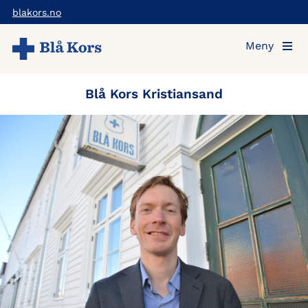
Hopp
blakors.no
til
Meny
hovedinnholdet
Blå Kors Kristiansand