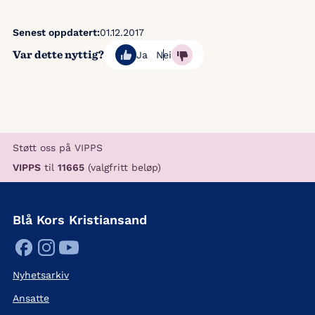
Senest oppdatert:
01.12.2017
Var dette nyttig?
Ja
Nei
Støtt oss på VIPPS
VIPPS
til
11665
(valgfritt beløp)
Blå Kors Kristiansand
Nyhetsarkiv
Ansatte