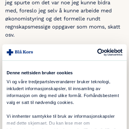
jeg spurte om det var noe jeg kunne bidra
med, foreslo jeg selv å kunne arbeide med
økonomistyring og det formelle rundt
regnskapsmessige oppgaver som moms, skatt
osv.
Jeg samarbeider nært med Kirsten Rypestøl
som er økonomiansvarlig hos Blå Kors
Kristiansand, og er en rådgiver og medhjelper
for henne. Blå Kors Kristiansand driver et
Denne nettsiden bruker cookies
arbeid over et bredt spekter, og det krever mye
Vi og våre tredjepartsleverandører bruker teknologi,
rent regnskapsmessig. Blå Kors Kristiansand
inkludert informasjonskapsler, til innsamling av
informasjon om deg med ulike formål. Forhåndsbestemt
har vært gjennom en kraftig vekst i arbeidet,
valg er satt til nødvendig cookies.
og dermed blir organisasjonen å regne som en
profesjonell aktør hva regnskap, revisjon og
Vi innhenter samtykke til bruk av informasjonskapsler
økonomistyring angår.
med dette skjemaet. Du kan lese mer om