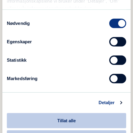
informasjonskapslene vi bruker under "Detaljer", "Om"
eller i vår
informasjonskapselerklæring
.
Samtykkevalg
Nødvendig
Egenskaper
Statistikk
Markedsføring
Ditt sivile liv:
Detaljer
Jeg arbeider i dag som revisor i Agder
Kommunerevisjon, med revisjon av kommuner
Tillat alle
og fylkeskommuner.