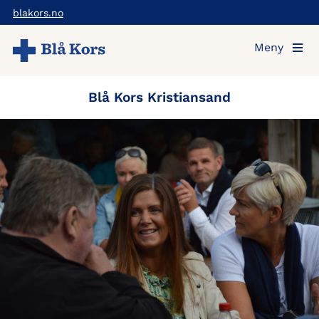
Hopp
blakors.no
til
Meny
hovedinnholdet
Blå Kors Kristiansand