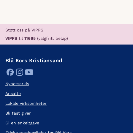
Støtt oss på VIPPS
VIPPS
til
11665
(valgfritt beløp)
Blå Kors Kristiansand
Nyhetsarkiv
Ansatte
Lokale virksomheter
Bli fast giver
Gi en enkeltgave
Etiske retningslinjer for Blå Kors