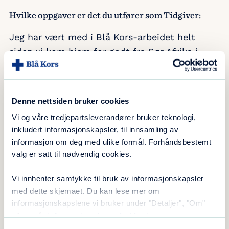
Hvilke oppgaver er det du utfører som Tidgiver:
Jeg har vært med i Blå Kors-arbeidet helt
siden vi kom hjem for godt fra Sør Afrika i
september 1954. Planen var egentlig å reise til
USA på bibelskole. Men vel tilbake i byen, traff
jeg min Reidar, og da ble det endring i
Denne nettsiden bruker cookies
planene.
Vi og våre tredjepartsleverandører bruker teknologi,
inkludert informasjonskapsler, til innsamling av
I de senere år har min søster og jeg vært
informasjon om deg med ulike formål. Forhåndsbestemt
tilbake i Sør Afrika der hvor far virket. Det var
valg er satt til nødvendig cookies.
godt å se at arbeidet drives videre, og det var
som å komme hjem. Vi fant også frem til fars
Vi innhenter samtykke til bruk av informasjonskapsler
grav, noe som ble spesielt fint og riktig å
med dette skjemaet. Du kan lese mer om
kunne gjøre.
informasjonskapslene vi bruker under "Detaljer", "Om"
eller i vår
informasjonskapselerklæring
.
Jeg har vært med på mye. Vi var en god gjeng