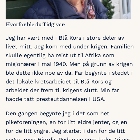
Hvorfor ble du Tidgiver:
Jeg har vært med i Blå Kors i store deler av
livet mitt. Jeg kom med under krigen. Familien
skulle egentlig ha reist ut til Afrika som
misjonærer i mai 1940. Men på grunn av krigen
ble dette ikke noe av da. Far begynte i stedet i
det lokale kretsarbeidet til Blå Kors og
arbeidet der frem til krigens slutt. Min far
hadde tatt presteutdannelsen i USA.
Den gangen begynte jeg i det som het
pikeforeningen, en for litt eldre jenter, og en
for de litt yngre. Jeg startet i den for de litt
yngre, med Hjørdis Pedersen som leder. Vi var