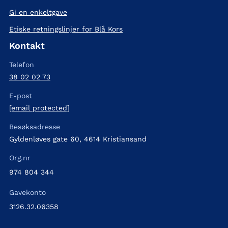
Gi en enkeltgave
Etiske retningslinjer for Blå Kors
Kontakt
Telefon
38 02 02 73
E-post
[email protected]
Besøksadresse
Gyldenløves gate 60, 4614 Kristiansand
Org.nr
974 804 344
Gavekonto
3126.32.06358