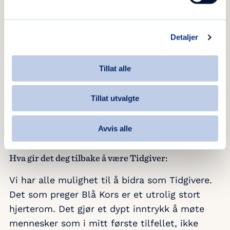
flere ettermiddager. Det var en entusiastisk
gjeng, og et flott prosjekt å være med på.
Detaljer
Nå før jul var jeg med under julemarkedet til
Barnas Stasjon hvor jeg stekte lapper.
Tillat alle
Ditt sivile liv:
Tillat utvalgte
Jeg arbeider som kokk og driver restauranter.
Avvis alle
Hva gir det deg tilbake å være Tidgiver:
Vi har alle mulighet til å bidra som Tidgivere.
Det som preger Blå Kors er et utrolig stort
hjerterom. Det gjør et dypt inntrykk å møte
mennesker som i mitt første tilfellet, ikke