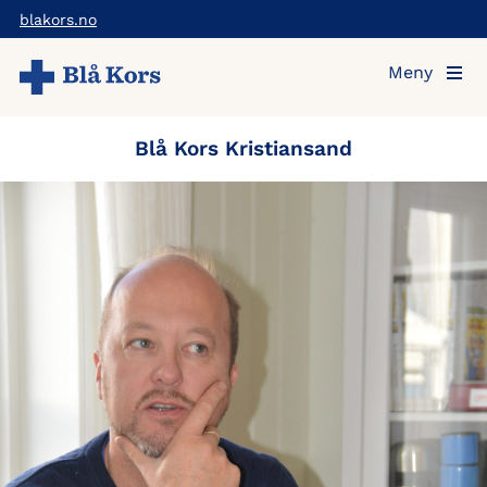
Hopp
blakors.no
til
Meny
hovedinnholdet
Blå Kors Kristiansand