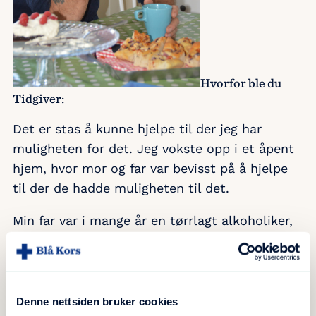
Hvorfor ble du
Tidgiver:
Det er stas å kunne hjelpe til der jeg har
muligheten for det. Jeg vokste opp i et åpent
hjem, hvor mor og far var bevisst på å hjelpe
til der de hadde muligheten til det.
Min far var i mange år en tørrlagt alkoholiker,
og ønsket å skulle hjelpe andre. Foreldrene
mine var veldig engasjert i arbeidet som drives
i Sarons Dal. I oppveksten hadde vi rett som
det var folk boende hjemme hos oss. Målet var
Denne nettsiden bruker cookies