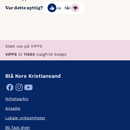
Var dette nyttig?
Ja
Nei
Støtt oss på VIPPS
VIPPS
til
11665
(valgfritt beløp)
Blå Kors Kristiansand
Nyhetsarkiv
Ansatte
Lokale virksomheter
Bli fast giver