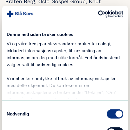
Bråten Berg, Oslo Gospel Group, Knut
Reiersrud og Magnus Grønneberg hadde gått
sammen om å spille inn en plate hvor
inntektene går til den nye storsatsingen hos
Blå Kors, kalt Steg for Steg.
Denne nettsiden bruker cookies
Vi og våre tredjepartsleverandører bruker teknologi,
inkludert informasjonskapsler, til innsamling av
1.100 publikummere
informasjon om deg med ulike formål. Forhåndsbestemt
valg er satt til nødvendig cookies.
– Et ledd i platelanseringen er en konsert i
Kilden 22. februar, hvor vi har leid den store
Vi innhenter samtykke til bruk av informasjonskapsler
med dette skjemaet. Du kan lese mer om
konsertsalen, med plass til nærmere 1.100
informasjonskapslene vi bruker under "Detaljer", "Om"
publikummere, forteller Ronnie Jakobsen som
eller i vår
informasjonskapselerklæring
.
primus motor sammen med markedssjef
Samtykkevalg
Henning Reme brukte et halvt år på å jobbe
Nødvendig
frem platen.