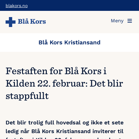
Hopp
blakors.no
til
Meny
hovedinnholdet
Blå Kors Kristiansand
Festaften for Blå Kors i
Kilden 22. februar: Det blir
stappfullt
Det blir trolig full hovedsal og ikke et sete
ledig når Blå Kors Kristiansand inviterer til