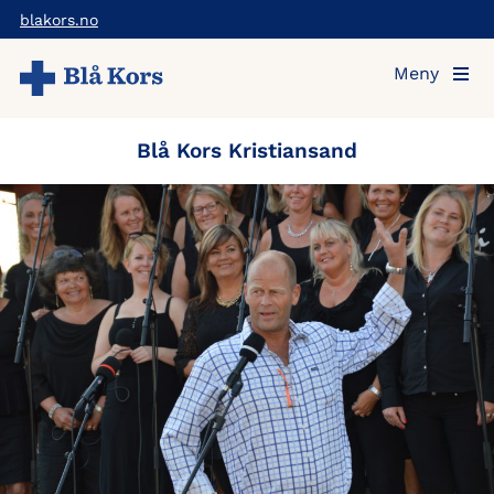
Hopp
blakors.no
til
Meny
hovedinnholdet
Blå Kors Kristiansand