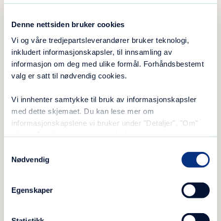
februar 2017, da som virksomhetsleder i Blå
Kors ferier etter å ha jobbet i en årrekke ved
Denne nettsiden bruker cookies
arbeidsmarkedsbedriften KSI. Der arbeidet hun
Vi og våre tredjepartsleverandører bruker teknologi,
som avdelingsleder og faglig koordinator for
inkludert informasjonskapsler, til innsamling av
arbeidsmarkedstiltaket «Arbeid med bistand».
informasjon om deg med ulike formål. Forhåndsbestemt
valg er satt til nødvendig cookies.
Hun tiltrådte som virksomhetsleder i Steg for
Steg 1. juni 2017.
Vi innhenter samtykke til bruk av informasjonskapsler
med dette skjemaet. Du kan lese mer om
[/su_column][su_column size=»1/3″]
informasjonskapslene vi bruker under "Detaljer", "Om"
eller i vår
informasjonskapselerklæring
.
Samtykkevalg
Nødvendig
Egenskaper
Statistikk