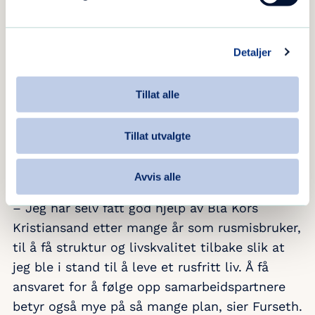
leverer pølser og hamburgere. Så når Blå
Markedet arrangeres, vil salgbodene være
velfylte, sier Furseth.
Detaljer
Tillat alle
Har betydd mye
Han har selv erfart hva det betyr at Blå Kors
Tillat utvalgte
Kristiansand får muligheter til å hjelpe stadig
flere.
Avvis alle
– Jeg har selv fått god hjelp av Blå Kors
Kristiansand etter mange år som rusmisbruker,
til å få struktur og livskvalitet tilbake slik at
jeg ble i stand til å leve et rusfritt liv. Å få
ansvaret for å følge opp samarbeidspartnere
betyr også mye på så mange plan, sier Furseth.