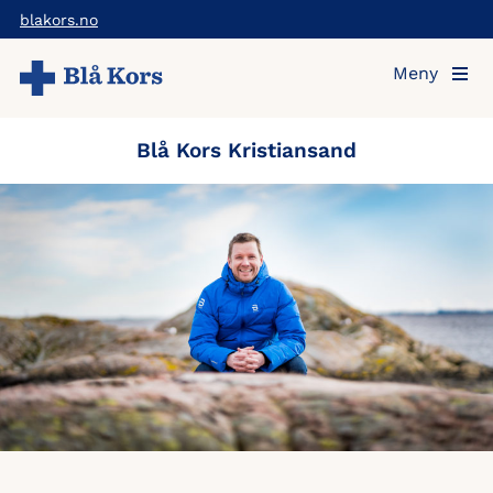
Hopp
blakors.no
til
Meny
hovedinnholdet
Blå Kors Kristiansand