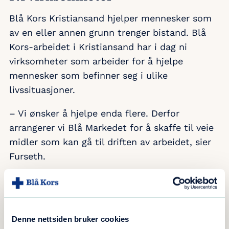
Blå Kors Kristiansand hjelper mennesker som
av en eller annen grunn trenger bistand. Blå
Kors-arbeidet i Kristiansand har i dag ni
virksomheter som arbeider for å hjelpe
mennesker som befinner seg i ulike
livssituasjoner.
– Vi ønsker å hjelpe enda flere. Derfor
arrangerer vi Blå Markedet for å skaffe til veie
midler som kan gå til driften av arbeidet, sier
Furseth.
Blå Kors-markedet er for hele familien og det
blir aktiviteter og underholdning for personer i
alle aldre, muligheter for å gjøre gode kjøp på
Denne nettsiden bruker cookies
auksjonen eller i salgsbodene.