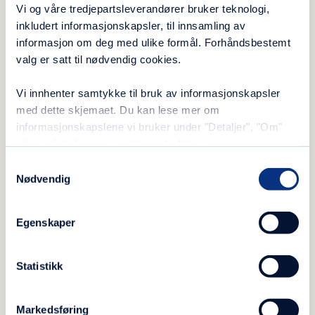
Vi og våre tredjepartsleverandører bruker teknologi,
inkludert informasjonskapsler, til innsamling av
informasjon om deg med ulike formål. Forhåndsbestemt
Overskuddet går til aktivitet
valg er satt til nødvendig cookies.
– Overskuddet far markedet går til å drive våre
Vi innhenter samtykke til bruk av informasjonskapsler
frivillige aktiviteter, og å utvikle enda flere,
med dette skjemaet. Du kan lese mer om
sier Furseth.
informasjonskapslene vi bruker under "Detaljer", "Om"
eller i vår
informasjonskapselerklæring
.
Som sagt, mange ønsker å bidra, noen med
Samtykkevalg
pengegaver, noen med produkter til auksjonen
Nødvendig
og salgsbodene, og noen stiller også med egne
ansatte som arbeider som frivillige under
Egenskaper
markedet.
– Vi har fått TV`er, sykler, kjøkkenmaskiner,
Statistikk
tøy, bilutstyr, klær og gavekort, for å ha nevnt
noen få eksempler. Noen støtter med mat og
Markedsføring