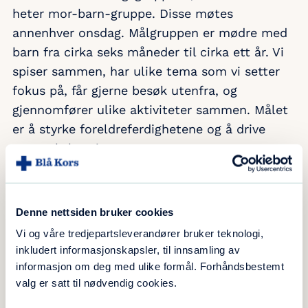
heter mor-barn-gruppe. Disse møtes
annenhver onsdag. Målgruppen er mødre med
barn fra cirka seks måneder til cirka ett år. Vi
spiser sammen, har ulike tema som vi setter
fokus på, får gjerne besøk utenfra, og
gjennomfører ulike aktiviteter sammen. Målet
er å styrke foreldreferdighetene og å drive
nettverksbygging.
Ditt sivile liv:
Denne nettsiden bruker cookies
Jeg er pensjonist. Som yrkesaktiv arbeidet jeg
Vi og våre tredjepartsleverandører bruker teknologi,
inkludert informasjonskapsler, til innsamling av
som psykiatrisk sykepleier og familieterapeut.
informasjon om deg med ulike formål. Forhåndsbestemt
Jeg jobbet flere år flere år på barneposten, og
valg er satt til nødvendig cookies.
har også arbeidet på intensivavdelingen og