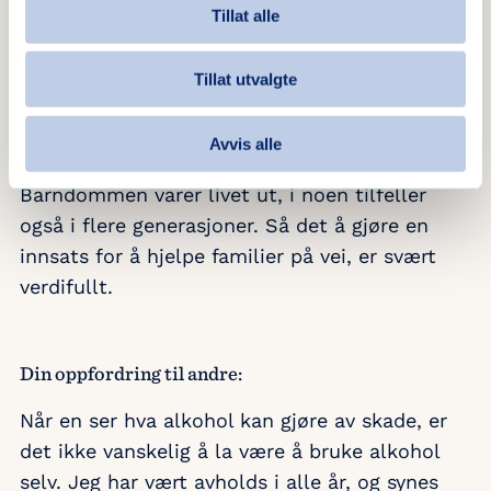
Tillat alle
nevnt noe. Barnas Stasjon Kristiansand har tre
leiligheter der familier kan bo opptil 1 år.
Tillat utvalgte
Familiene følges opp etter egen tiltaksplan, og
det er fint å se at arbeidet bærer frukter.
Avvis alle
Det er svært givende å være med.
Barndommen varer livet ut, i noen tilfeller
også i flere generasjoner. Så det å gjøre en
innsats for å hjelpe familier på vei, er svært
verdifullt.
Din oppfordring til andre:
Når en ser hva alkohol kan gjøre av skade, er
det ikke vanskelig å la være å bruke alkohol
selv. Jeg har vært avholds i alle år, og synes