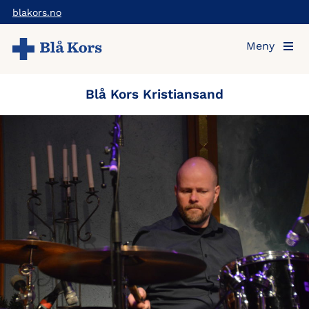
Hopp
blakors.no
til
Meny
hovedinnholdet
Blå Kors Kristiansand