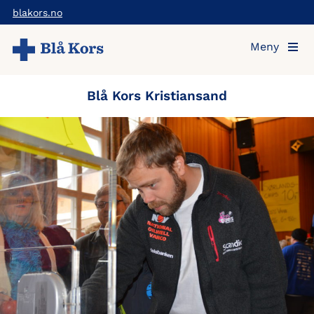
Hopp
blakors.no
til
Meny
hovedinnholdet
Blå Kors Kristiansand