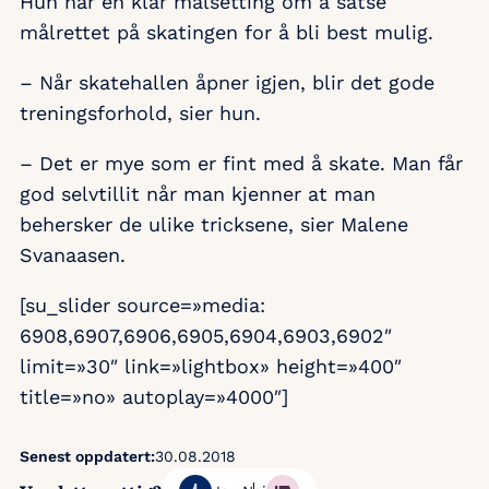
Hun har en klar målsetting om å satse
målrettet på skatingen for å bli best mulig.
– Når skatehallen åpner igjen, blir det gode
treningsforhold, sier hun.
– Det er mye som er fint med å skate. Man får
god selvtillit når man kjenner at man
behersker de ulike tricksene, sier Malene
Svanaasen.
[su_slider source=»media:
6908,6907,6906,6905,6904,6903,6902″
limit=»30″ link=»lightbox» height=»400″
title=»no» autoplay=»4000″]
Senest oppdatert:
30.08.2018