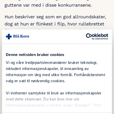
guttene var med i disse konkurransene.
Hun beskriver seg som en god allroundskater,
dog at hun er flinkest i flip, hvor rullebrettet
flippes 180 grader og snus 90 grader.
Vision Skatepark
Denne nettsiden bruker cookies
Vi og våre tredjepartsleverandører bruker teknologi,
Det å skulle skate krever sin jente. Gjøres ikke
inkludert informasjonskapsler, til innsamling av
tricksene riktig, ender man i bakken med et
informasjon om deg med ulike formål. Forhåndsbestemt
brak. På spørsmål om hun har skadet seg mye,
valg er satt til nødvendig cookies.
kommer svaret kjapt: Ja!
Vi innhenter samtykke til bruk av informasjonskapsler
– Men det går. Det er bare å prøve på nytt
med dette skjemaet. Du kan lese mer om
inntil det man prøver på sitter, gliser hun.
informasjonskapslene vi bruker under "Detaljer", "Om"
eller i vår
informasjonskapselerklæring
.