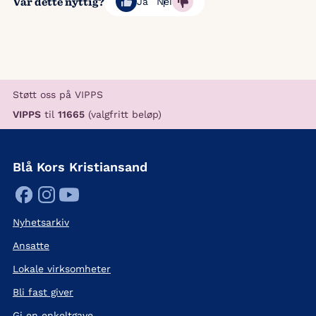
Var dette nyttig?
Ja
Nei
Støtt oss på VIPPS
VIPPS
til
11665
(valgfritt beløp)
Blå Kors Kristiansand
Nyhetsarkiv
Ansatte
Lokale virksomheter
Bli fast giver
Gi en enkeltgave