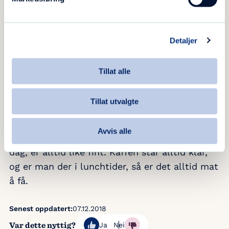
betyr mye.
Din oppfordring til andre:
Detaljer
Kommer du til Blå Kors blir du så veldig godt
tatt i mot. Man blir ikke kastet inn i
Tillat alle
oppgavene, gjennom en god samtale finner
man ut hva som kan passe og hvor ofte man
Tillat utvalgte
har anledning til å være med som Tidgiver. Her
blir man virkelig fulgt opp og det å skulle ta
Avvis alle
turen innom Møteplassen på en helt vanlig
dag, er alltid like fint. Kaffen står alltid klar,
og er man der i lunchtider, så er det alltid mat
å få.
Senest oppdatert:
07.12.2018
Var dette nyttig?
Ja
Nei