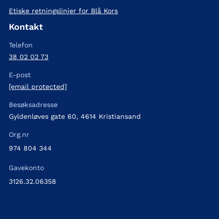
Etiske retningslinjer for Blå Kors
Kontakt
Telefon
38 02 02 73
E-post
[email protected]
Besøksadresse
Gyldenløves gate 60, 4614 Kristiansand
Org.nr
974 804 344
Gavekonto
3126.32.06358