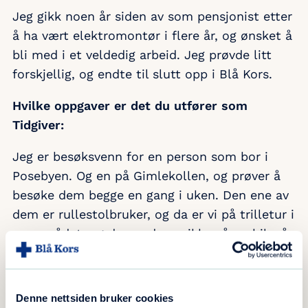
Jeg gikk noen år siden av som pensjonist etter
å ha vært elektromontør i flere år, og ønsket å
bli med i et veldedig arbeid. Jeg prøvde litt
forskjellig, og endte til slutt opp i Blå Kors.
Hvilke oppgaver er det du utfører som
Tidgiver:
Jeg er besøksvenn for en person som bor i
Posebyen. Og en på Gimlekollen, og prøver å
besøke dem begge en gang i uken. Den ene av
dem er rullestolbruker, og da er vi på trilletur i
næromådet, og den andre er ikke så mobil, så
vi sitter og har en flott prat rundt bordet.
Det fine er at det var familiene til disse to som
Denne nettsiden bruker cookies
tok kontakt med Blå Kors Kristiansand og