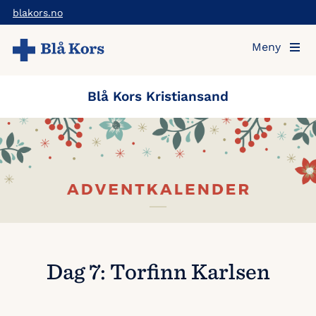
Hopp
blakors.no
til
Meny
hovedinnholdet
Blå Kors Kristiansand
Dag 7: Torfinn Karlsen