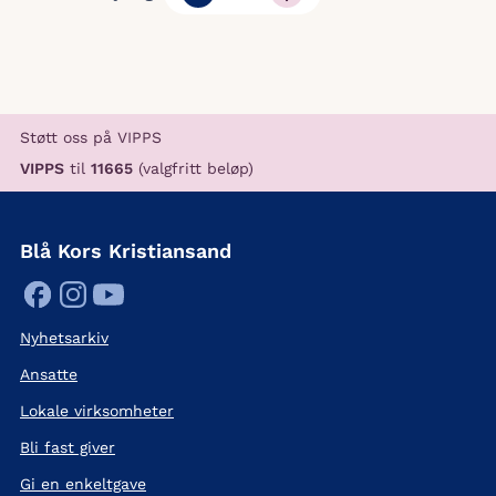
Støtt oss på VIPPS
VIPPS
til
11665
(valgfritt beløp)
Blå Kors Kristiansand
Nyhetsarkiv
Ansatte
Lokale virksomheter
Bli fast giver
Gi en enkeltgave