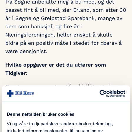
fra Søgne anbefalte meg å bli med, og det
passet fint å bli med, sier Erland, som etter 30
år i Søgne og Greipstad Sparebank, mange av
dem som banksjef, og fire år i
Næringsforeningen, heller ønsket å skulle
bidra på en positiv måte i stedet for «bare» å
være pensjonist.
Hvilke oppgaver er det du utfører som
Tidgiver:
Oppgavene er mange og forskjellige. Under
konsertene som finner sted i Storsalen, er jeg
ofte brannvakt. Jeg er også med i Steg for
steg, og da gjennom Småjobbsentralen, hvor
Denne nettsiden bruker cookies
jeg jobber en del sammen med den tidligere
Vi og våre tredjepartsleverandører bruker teknologi,
lensmannen i Søgne og Songdalen, Terje
inkludert informasjonskapsler, til innsamling av