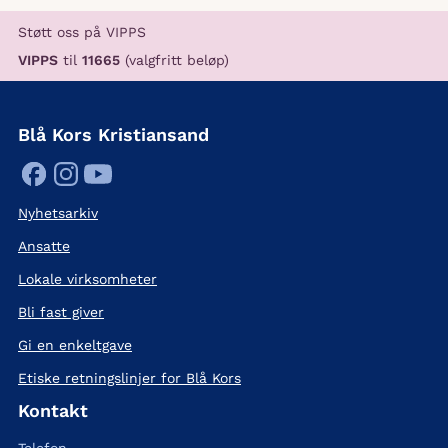
Støtt oss på VIPPS
VIPPS
til
11665
(valgfritt beløp)
Blå Kors Kristiansand
Nyhetsarkiv
Ansatte
Lokale virksomheter
Bli fast giver
Gi en enkeltgave
Etiske retningslinjer for Blå Kors
Kontakt