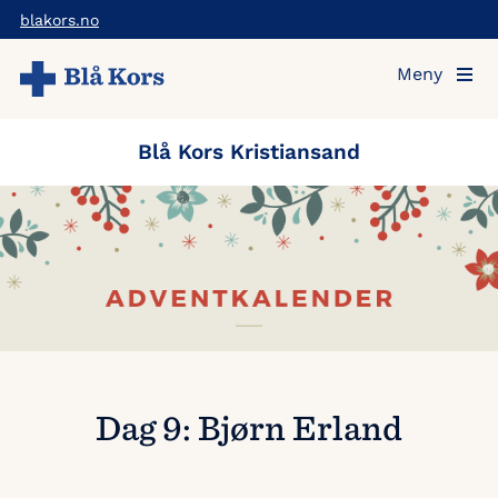
Hopp
blakors.no
til
Meny
hovedinnholdet
Blå Kors Kristiansand
Dag 9: Bjørn Erland