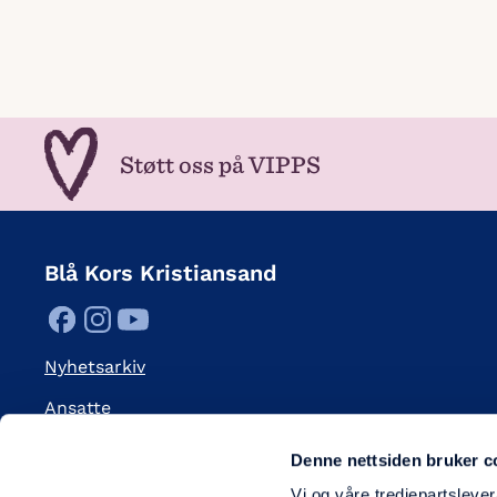
Støtt oss på VIPPS
Blå Kors Kristiansand
Nyhetsarkiv
Ansatte
Lokale virksomheter
Denne nettsiden bruker c
Bli fast giver
Vi og våre tredjepartslever