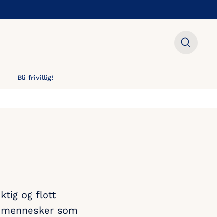
?
Bli frivillig!
ktig og flott
for mennesker som