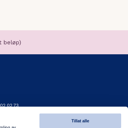
tt beløp)
 02 02 73
ail protected]
Tillat alle
ldenløves gate 60, 4614 Kristiansand
amling av