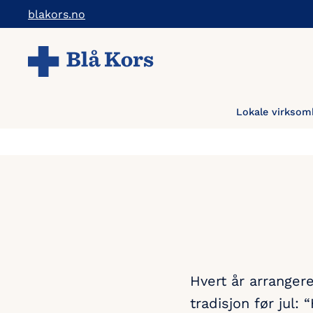
Hopp
blakors.no
til
hovedinnholdet
Lokale virksom
Hvert år arrangere
tradisjon før jul: