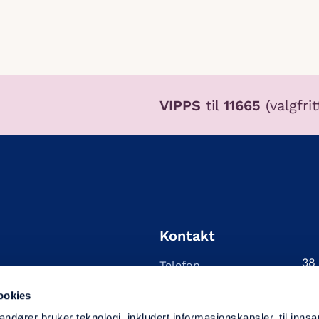
VIPPS
til
11665
(valgfri
Kontakt
38
Telefon
[em
E-post
ookies
Gy
Besøksadresse
andører bruker teknologi, inkludert informasjonskapsler, til inns