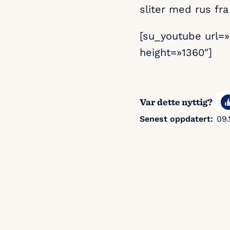
sliter med rus fra
[su_youtube url=
height=»1360″]
Var dette nyttig?
Senest oppdatert:
09.