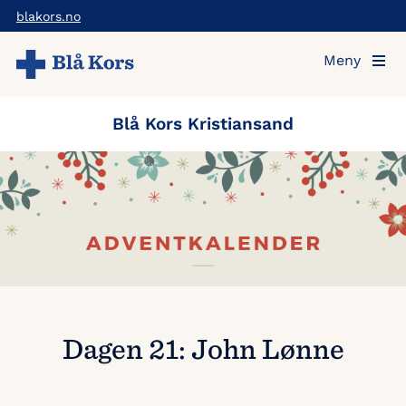
Hopp
blakors.no
til
Meny
hovedinnholdet
Blå Kors Kristiansand
Dagen 21: John Lønne