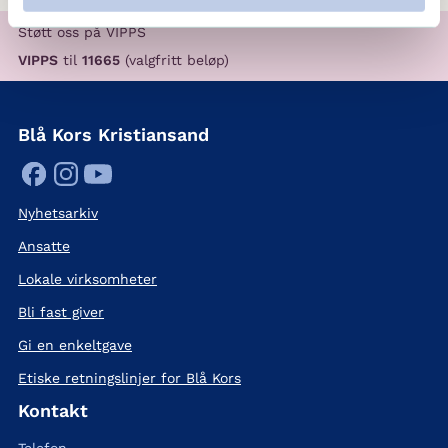
Støtt oss på VIPPS
VIPPS
til
11665
(valgfritt beløp)
Blå Kors Kristiansand
Nyhetsarkiv
Ansatte
Lokale virksomheter
Bli fast giver
Gi en enkeltgave
Etiske retningslinjer for Blå Kors
Kontakt