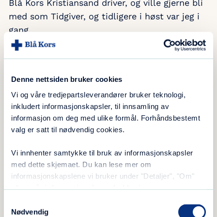
Blå Kors Kristiansand driver, og ville gjerne bli
med som Tidgiver, og tidligere i høst var jeg i
gang.
Hvilke oppgaver er det du utfører som
Tidgiver:
Denne nettsiden bruker cookies
Jeg er med i Småjobbsentralen hvor
Vi og våre tredjepartsleverandører bruker teknologi,
oppdragene er mange og varierte, fra å flytte
inkludert informasjonskapsler, til innsamling av
for bedrifter og private, til å male, pusse opp,
informasjon om deg med ulike formål. Forhåndsbestemt
rydde og stelle hager.
valg er satt til nødvendig cookies.
Ditt sivile liv utenom Blå Kors:
Vi innhenter samtykke til bruk av informasjonskapsler
med dette skjemaet. Du kan lese mer om
Jeg er uføretrygdet, og kan se tilbake på en
informasjonskapslene vi bruker under "Detaljer", "Om"
variert arbeidskarriere, blant annet med flere
eller i vår
informasjonskapselerklæring
.
år på Kristiansand Mekaniske Verksted og
Samtykkevalg
Nødvendig
Westamarin.