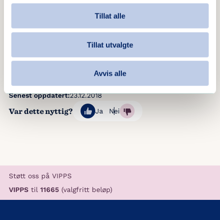
Din oppfordring til andre:
Tillat alle
Jeg vil oppfordre alle som er kommet til
Kristiansand som flyktning eller asylsøker å ta
Tillat utvalgte
kontakt med Blå Kors. Det er godt å kjenne at
man ikke er alene.
Avvis alle
Senest oppdatert:
23.12.2018
Var dette nyttig?
Ja
Nei
Støtt oss på VIPPS
VIPPS
til
11665
(valgfritt beløp)