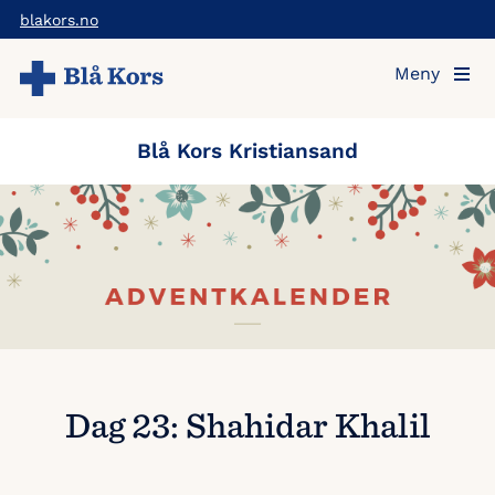
Hopp
blakors.no
til
Meny
hovedinnholdet
Blå Kors Kristiansand
Dag 23: Shahidar Khalil