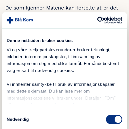
De som kjenner Malene kan fortelle at er det
noe som kjennetegner henne, er det nettopp
at hun trener mye.
Startet da hun var åtte
Denne nettsiden bruker cookies
Vi og våre tredjepartsleverandører bruker teknologi,
– Nesten hver eneste dag er hun på plass i
inkludert informasjonskapsler, til innsamling av
skateparken, sier Andreas Widerøe, daglig
informasjon om deg med ulike formål. Forhåndsbestemt
leder ved Vision Skatepark, som i alle år har
valg er satt til nødvendig cookies.
vært Malenes store tumleplass.
Vi innhenter samtykke til bruk av informasjonskapsler
Etter at Blå Kors Kristiansand overtok driften
med dette skjemaet. Du kan lese mer om
av hallen i fjor, er det blitt brukt mye tid på å
informasjonskapslene vi bruker under "Detaljer", "Om"
ruste opp hele hallen. Det har fungert som et
eller i vår
informasjonskapselerklæring
.
fluepapir på ungdommen, og da vi treffer
Samtykkevalg
Nødvendig
Malene, er det klart en egen treningsøkt for
jenter, hvor opp mot en 20 jenter er med.