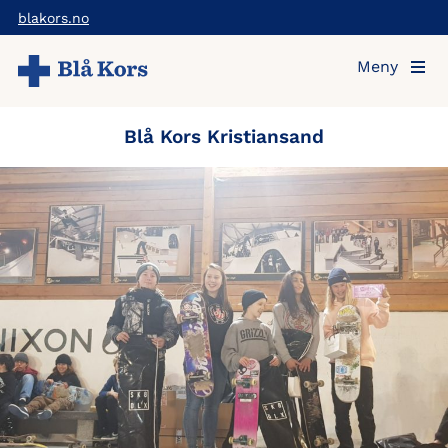
Hopp
blakors.no
til
Meny
hovedinnholdet
Blå Kors Kristiansand