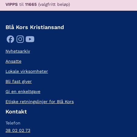
VIPPS
til
11665
(valgfritt beløp)
Blå Kors Kristiansand
Nyhetsarkiv
Ansatte
Lokale virksomheter
Bli fast giver
Gi en enkeltgave
Etiske retningslinjer for Blå Kors
Kontakt
Telefon
38 02 02 73