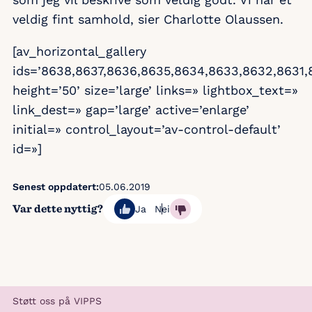
veldig fint samhold, sier Charlotte Olaussen.
[av_horizontal_gallery
ids=’8638,8637,8636,8635,8634,8633,8632,8631,
height=’50’ size=’large’ links=» lightbox_text=»
link_dest=» gap=’large’ active=’enlarge’
initial=» control_layout=’av-control-default’
id=»]
Senest oppdatert:
05.06.2019
Var dette nyttig?
Ja
Nei
Støtt oss på VIPPS