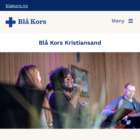
Hopp
blakors.no
til
Meny
hovedinnholdet
Blå Kors Kristiansand