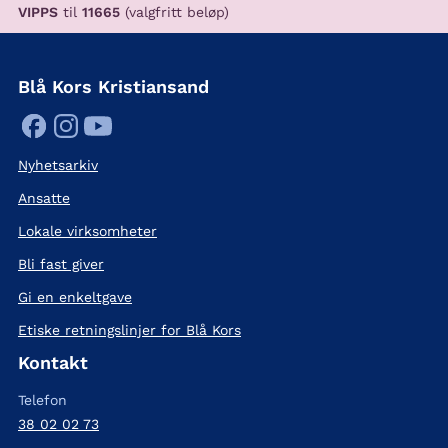
VIPPS
til
11665
(valgfritt beløp)
Blå Kors Kristiansand
Nyhetsarkiv
Ansatte
Lokale virksomheter
Bli fast giver
Gi en enkeltgave
Etiske retningslinjer for Blå Kors
Kontakt
Telefon
38 02 02 73