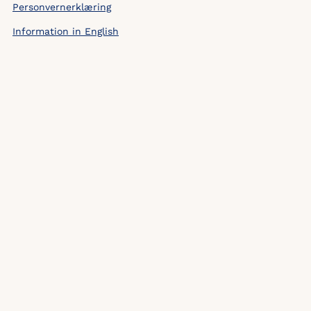
Personvernerklæring
Information in English