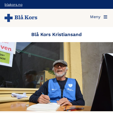
Hopp
blakors.no
til
Meny
hovedinnholdet
Blå Kors Kristiansand