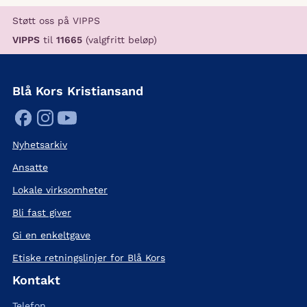
Støtt oss på VIPPS
VIPPS
til
11665
(valgfritt beløp)
Blå Kors Kristiansand
Nyhetsarkiv
Ansatte
Lokale virksomheter
Bli fast giver
Gi en enkeltgave
Etiske retningslinjer for Blå Kors
Kontakt
Telefon