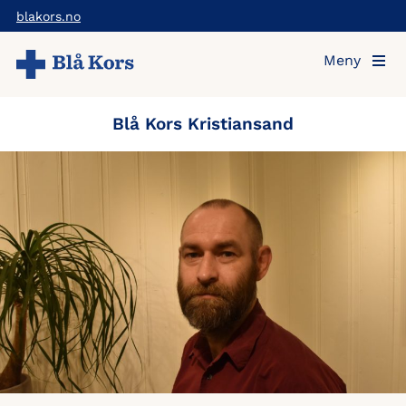
Hopp
blakors.no
til
Meny
hovedinnholdet
Blå Kors Kristiansand