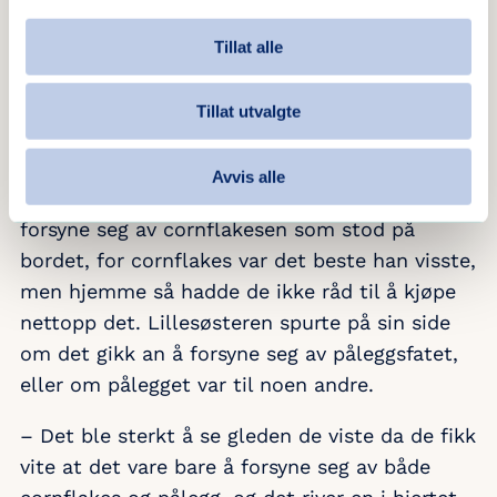
andre tilbud, sier Morten.
Tillat alle
Sterke øyeblikk
Tillat utvalgte
De forteller om en av familiene som var på
ferieuken på Birkeland, hvor et av barna spurte
Avvis alle
flere ganger om det virkelig gikk an å skulle
forsyne seg av cornflakesen som stod på
bordet, for cornflakes var det beste han visste,
men hjemme så hadde de ikke råd til å kjøpe
nettopp det. Lillesøsteren spurte på sin side
om det gikk an å forsyne seg av påleggsfatet,
eller om pålegget var til noen andre.
– Det ble sterkt å se gleden de viste da de fikk
vite at det vare bare å forsyne seg av både