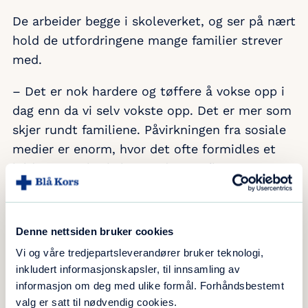
De arbeider begge i skoleverket, og ser på nært
hold de utfordringene mange familier strever
med.
– Det er nok hardere og tøffere å vokse opp i
dag enn da vi selv vokste opp. Det er mer som
skjer rundt familiene. Påvirkningen fra sosiale
medier er enorm, hvor det ofte formidles et
bilde av at alt skal være dyrt og flott,
dessverre er glansbildet ofte falskt, ikke ekte,
sier Siw engasjert.
Denne nettsiden bruker cookies
Vi og våre tredjepartsleverandører bruker teknologi,
Økonomiske utfordringer
inkludert informasjonskapsler, til innsamling av
informasjon om deg med ulike formål. Forhåndsbestemt
De forteller at mange barn har ikke alltid
valg er satt til nødvendig cookies.