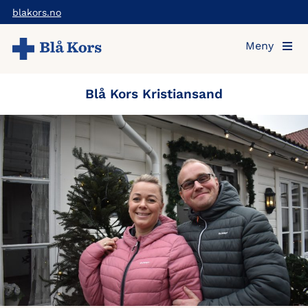
Hopp
blakors.no
til
Meny
hovedinnholdet
Blå Kors Kristiansand