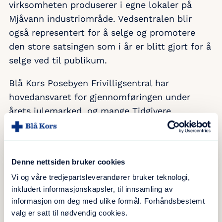
virksomheten produserer i egne lokaler på
Mjåvann industriområde. Vedsentralen blir
også representert for å selge og promotere
den store satsingen som i år er blitt gjort for å
selge ved til publikum.
Blå Kors Posebyen Frivilligsentral har
hovedansvaret for gjennomføringen under
årets julemarked, og mange Tidgivere
(frivillige) blir selvsagt med, alt for å skape en
god og trygg ramme om markedet for både
barn og voksne.
Denne nettsiden bruker cookies
Vi og våre tredjepartsleverandører bruker teknologi,
inkludert informasjonskapsler, til innsamling av
Auksjon og basar
informasjon om deg med ulike formål. Forhåndsbestemt
valg er satt til nødvendig cookies.
– Det blir godt over 20 Tidgivere som er med,