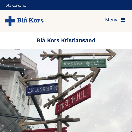
Hopp
blakors.no
til
Meny
hovedinnholdet
Blå Kors Kristiansand