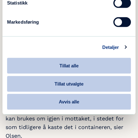
Statistikk
funnet seg et moderne skipar sammen med Mette Lilleeng
Pettersen fra Blå Kors Kristiansand.
Markedsføring
260 tonn i år
Detaljer
– I år ender vi nok ut med tett på 260 tonn,
med møbler, sykler, ski, utstyr,
Tillat alle
pyntegjenstander, kopper og kar, bøker,
verktøy og mye mer, og det vi selger er fine,
Tillat utvalgte
gode produkter, sier butikksjef Sissel Olsen.
– Vi har hatt vekst i mottatt mengde hele
Avvis alle
veien. Stadig flere velger å levere inn det som
kan brukes om igjen i mottaket, i stedet for
som tidligere å kaste det i containeren, sier
Olsen.