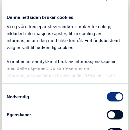
i fjor bikket 170 tonn.
Denne nettsiden bruker cookies
Vi og våre tredjepartsleverandører bruker teknologi,
inkludert informasjonskapsler, til innsamling av
informasjon om deg med ulike formål. Forhåndsbestemt
valg er satt til nødvendig cookies.
Vi innhenter samtykke til bruk av informasjonskapsler
med dette skjemaet. Du kan lese mer om
informasjonskapslene vi bruker under "Detaljer", "Om"
eller i vår
informasjonskapselerklæring
.
Samtykkevalg
Nødvendig
Egenskaper
Utvalget i bruktbutikken er stort. Linn Nordby Olsen Olsen
som fortsetter som daglig leder for gjenbruksbutikken, har