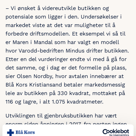
– Vi ønsket å videreutvikle butikken og
potensiale som ligger i den. Undersøkelser i
markedet viste at det var muligheter til å
forbedre driftsmodellen. Et eksempel vi så til
er Maren i Mandal som har valgt en modell
hvor Varodd-bedriften Mindus drifter butikken.
Etter en del vurderinger endte vi med å gå for
det samme, og i dag er det formelle på plass,
sier Olsen Nordby, hvor avtalen innebærer at
Blå Kors Kristiansand betaler markedsmessig
leie av butikken på 330 kvadrat, mottaket på
116 og lagre, i alt 1.075 kvadratmeter.
Utviklingen til gjenbruksbutikken har vært
enorm siden åpningen i 2017, fra nesten ingen
produkter og gjenstander, til at totalmengden