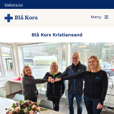
Hopp
blakors.no
til
Meny
hovedinnholdet
Blå Kors Kristiansand