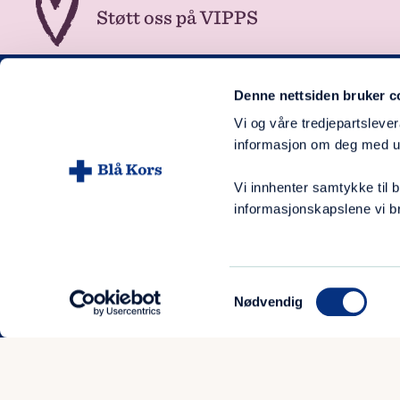
Støtt oss på VIPPS
Denne nettsiden bruker c
Blå Kors Kristiansand
Vi og våre tredjepartslever
informasjon om deg med ul
Nyhetsarkiv
Vi innhenter samtykke til
informasjonskapslene vi br
Ansatte
Lokale virksomheter
Bli fast giver
Samtykkevalg
Nødvendig
Gi en enkeltgave
Etiske retningslinjer for Blå Kors