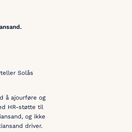
iansand.
teller Solås
id å ajourføre og
 HR-støtte til
iansand, og ikke
iansand driver.