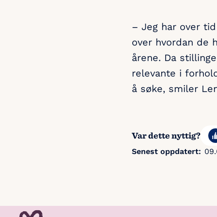
– Jeg har over ti
over hvordan de h
årene. Da stilli
relevante i forhol
å søke, smiler Le
Var dette nyttig?
Senest oppdatert:
09.