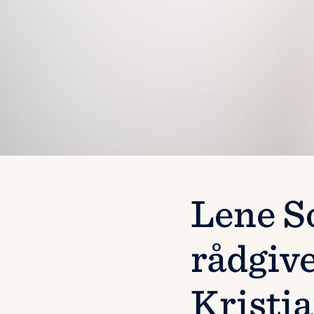
Lene S
rådgive
Kristi