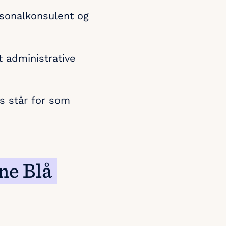
rsonalkonsulent og
 administrative
rs står for som
ne Blå