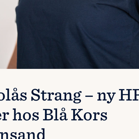
olås Strang – ny H
r hos Blå Kors
ansand