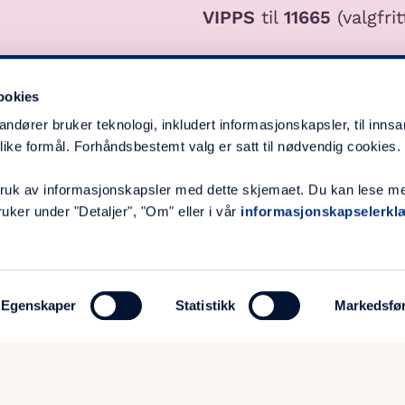
VIPPS
til
11665
(valgfri
ookies
andører bruker teknologi, inkludert informasjonskapsler, til inns
ike formål. Forhåndsbestemt valg er satt til nødvendig cookies.
Kontakt
 bruk av informasjonskapsler med dette skjemaet. Du kan lese m
uker under "Detaljer", "Om" eller i vår
informasjonskapselerkl
38
Telefon
[em
E-post
Gy
Besøksadresse
Egenskaper
Statistikk
Markedsfø
Org.nr
97
Gavekonto
31