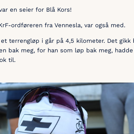
var en seier for Blå Kors!
 KrF-ordføreren fra Vennesla, var også med.
t terrengløp i går på 4,5 kilometer. Det gikk 
en bak meg, for han som løp bak meg, hadde g
k til.