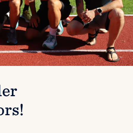
ler
ors!