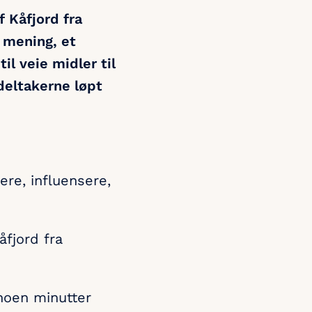
f Kåfjord fra
 mening, et
il veie midler til
eltakerne løpt
ere, influensere,
fjord fra
 noen minutter