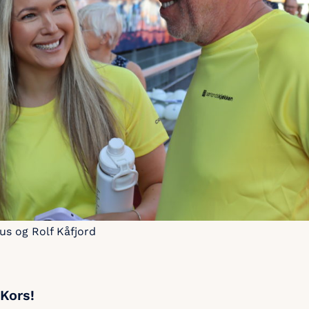
us og Rolf Kåfjord
 Kors!