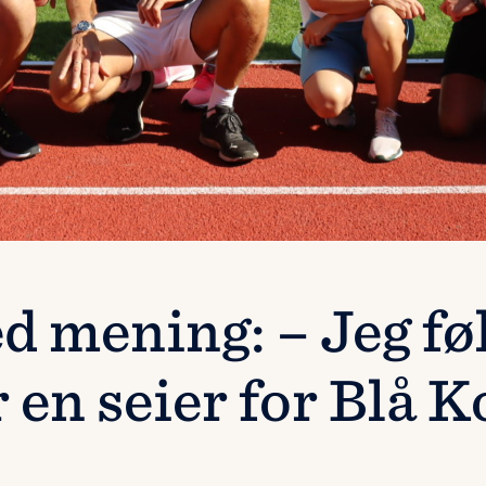
d mening: – Jeg fø
r en seier for Blå K