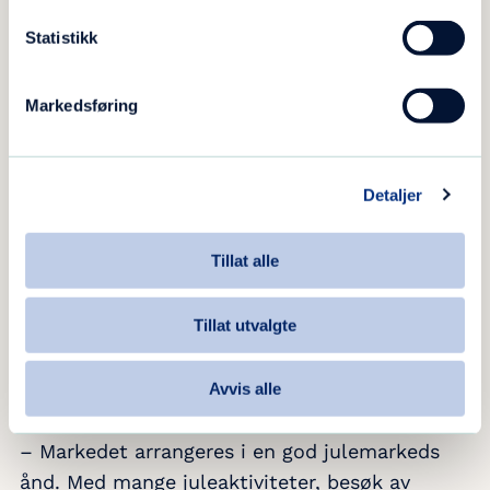
Statistikk
Julestemning
Markedsføring
– Et stort knippe Tidgivere (frivillige i Blå Kors)
blir med for å sikre en god gjennomføring, og
Detaljer
ekstra hyggelig er det jo at deltakere fra
CVidere-prosjektet hvor ungdom gjennom Blå
Kors har fått jobb i en bedrift, blir med, sier
Tillat alle
Rom Abrahamsen.
Tillat utvalgte
– De skal blant annet betjene standen hvor
det blir salg av «ØY», Blå Kors Kristiansands
Avvis alle
eget klesmerke, legger hun til.
– Markedet arrangeres i en god julemarkeds
ånd. Med mange juleaktiviteter, besøk av