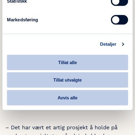
Statistikk
Markedsføring
Detaljer
Tillat alle
Tillat utvalgte
Elevene viser frem to av railsene før de blir montert i
Avvis alle
skatehallen. Synne Christiansen til venstre i bildet.
– Det har vært et artig prosjekt å holde på