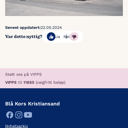
Senest oppdatert:
22.05.2024
Var dette nyttig?
Ja
Nei
Støtt oss på VIPPS
VIPPS
til
11665
(valgfritt beløp)
Blå Kors Kristiansand
Nyhetsarkiv