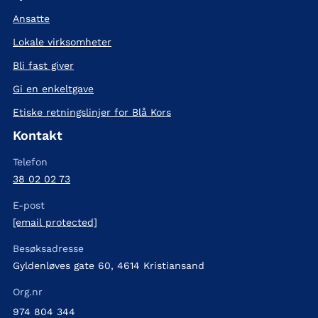
Ansatte
Lokale virksomheter
Bli fast giver
Gi en enkeltgave
Etiske retningslinjer for Blå Kors
Kontakt
Telefon
38 02 02 73
E-post
[email protected]
Besøksadresse
Gyldenløves gate 60, 4614 Kristiansand
Org.nr
974 804 344