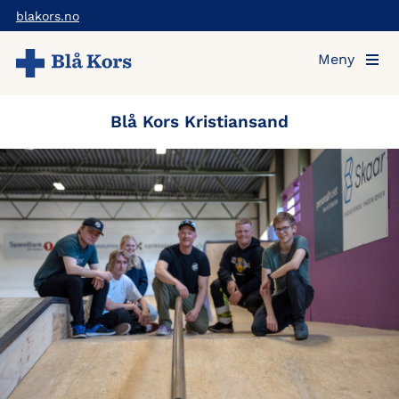
Hopp
blakors.no
til
Meny
hovedinnholdet
Blå Kors Kristiansand