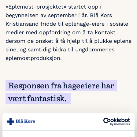
«Eplemost-prosjektet» startet opp i
begynnelsen av september i år. Blå Kors
Kristiansand fridde til eplehage-eiere i sosiale
medier med oppfordring om å ta kontakt
dersom de ønsket å få hjelp til å plukke eplene
sine, og samtidig bidra til ungdommenes
eplemostproduksjon.
Responsen fra hageeiere har
vært fantastisk.
– Vi hadde flere hager å plukke fra enn det vi
hadde kapasitet til. Det var derfor veldig