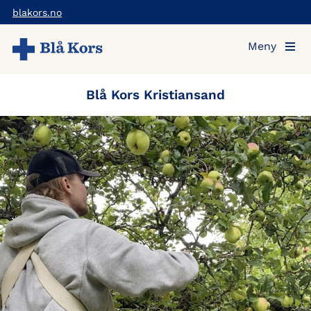
Hopp
blakors.no
til
Meny
hovedinnholdet
Blå Kors Kristiansand