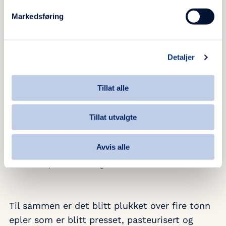
Markedsføring
Detaljer
Tillat alle
Tillat utvalgte
Ungdommene har vært i sving i hele høst med å lage
eplemosten, først med å plukke epler i frukthavene hos
Avvis alle
alle dem som tok kontakt med Blå Kors Kristiansand og sa
de hadde epler de kunne gi til formålet.
Til sammen er det blitt plukket over fire tonn
epler som er blitt presset, pasteurisert og