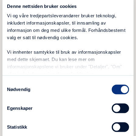
hyggelig å kunne bidra med eplehager til
Denne nettsiden bruker cookies
Kristiansand Katedralskole Gimle da de
Vi og våre tredjepartsleverandører bruker teknologi,
trengte epler til et epleprosjekt for elevene
inkludert informasjonskapsler, til innsamling av
informasjon om deg med ulike formål. Forhåndsbestemt
ved skolen, forteller Sørensen.
valg er satt til nødvendig cookies.
Vi innhenter samtykke til bruk av informasjonskapsler
med dette skjemaet. Du kan lese mer om
informasjonskapslene vi bruker under "Detaljer", "Om"
eller i vår
informasjonskapselerklæring
.
Samtykkevalg
Nødvendig
Egenskaper
Statistikk