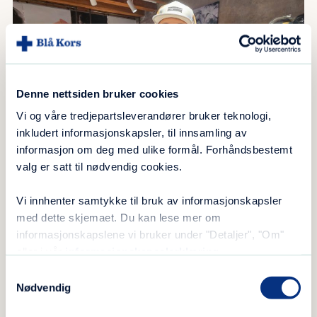
Denne nettsiden bruker cookies
Vi og våre tredjepartsleverandører bruker teknologi,
inkludert informasjonskapsler, til innsamling av
informasjon om deg med ulike formål. Forhåndsbestemt
valg er satt til nødvendig cookies.
Vi innhenter samtykke til bruk av informasjonskapsler
Egen avdeling med Øy by Blå Kors.
med dette skjemaet. Du kan lese mer om
informasjonskapslene vi bruker under "Detaljer", "Om"
eller i vår
informasjonskapselerklæring
.
Og det var mange som fikk gjort en solid
Samtykkevalg
handel. En av dem var Siri Thorsland fra Søgne
Nødvendig
som kom bærende ut med en skinnende flott