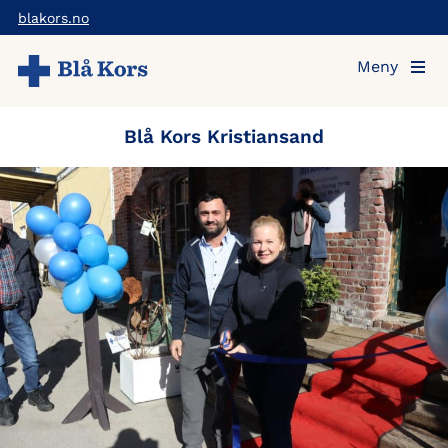
Hopp
blakors.no
til
Meny
hovedinnholdet
Blå Kors Kristiansand