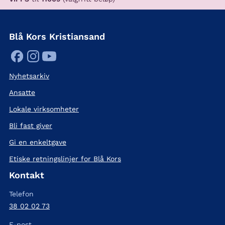
Blå Kors Kristiansand
Nyhetsarkiv
Ansatte
Lokale virksomheter
Bli fast giver
Gi en enkeltgave
Etiske retningslinjer for Blå Kors
Kontakt
Telefon
38 02 02 73
E-post