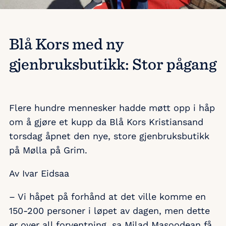
Blå Kors med ny
gjenbruksbutikk: Stor pågang
Flere hundre mennesker hadde møtt opp i håp
om å gjøre et kupp da Blå Kors Kristiansand
torsdag åpnet den nye, store gjenbruksbutikk
på Mølla på Grim.
Av Ivar Eidsaa
– Vi håpet på forhånd at det ville komme en
150-200 personer i løpet av dagen, men dette
er over all forventning, sa Milad Masoodean få