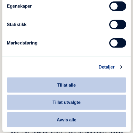
stol i skinn.
Egenskaper
Statistikk
Markedsføring
Detaljer
Tillat alle
Tillat utvalgte
Jeg har gjort et kupp, smiler Siri Thorsland.
Avvis alle
– Jeg har rett og slett gjort et skikkelig kupp,