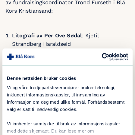
av fundraisingkoordinator Trond Furseth i Blå
Kors Kristiansand:
Litografi av Per Ove Sødal
: Kjetil
Strandberg Haraldseid
Kaffemaskin (kapsler)
: Arvid Solheim
Utelykt
: Tove-Lill Friberg
Boblevaffeljern
: Marit Kristin Bjelland Lund
Glassvase
: Wenche Elisabeth Henriksen
Denne nettsiden bruker cookies
Bordlampe
: Beate Hvalen
Vi og våre tredjepartsleverandører bruker teknologi,
Lego City
: Åse Torunn Hardeland
inkludert informasjonskapsler, til innsamling av
informasjon om deg med ulike formål. Forhåndsbestemt
Lego Friends
: Bendte Moen
valg er satt til nødvendig cookies.
Fiskesnelle
: Kjetil Strandberg Haraldseid
Beckmann ryggsekk (sort)
: Wenche
Vi innhenter samtykke til bruk av informasjonskapsler
Hageland
med dette skjemaet. Du kan lese mer om