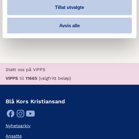
Arnold Omdal
Tillat utvalgte
Senest oppdatert:
18.07.2025
Avvis alle
Var dette nyttig?
Ja
Nei
Støtt oss på VIPPS
VIPPS
til
11665
(valgfritt beløp)
Blå Kors Kristiansand
Nyhetsarkiv
Ansatte