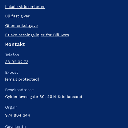
Lokale virksomheter
Bli fast giver
Gi en enkeltgave
Etiske retningslinjer for Blå Kors
Kontakt
Telefon
38 02 02 73
E-post
[email protected]
Besøksadresse
Gyldenløves gate 60, 4614 Kristiansand
Org.nr
974 804 344
Gavekonto