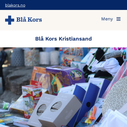
Hopp
blakors.no
til
Meny
hovedinnholdet
Blå Kors Kristiansand